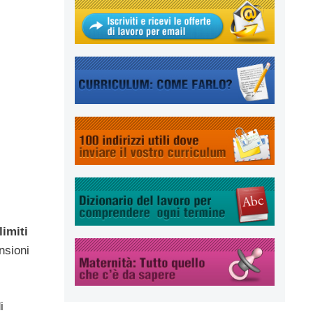
limiti
nsioni
i