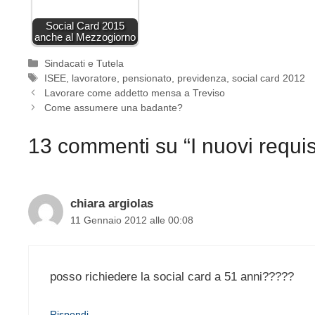
Social Card 2015
anche al Mezzogiorno
Categorie
Sindacati e Tutela
Tag
ISEE
,
lavoratore
,
pensionato
,
previdenza
,
social card 2012
Lavorare come addetto mensa a Treviso
Come assumere una badante?
13 commenti su “I nuovi requisi
chiara argiolas
11 Gennaio 2012 alle 00:08
posso richiedere la social card a 51 anni?????
Rispondi