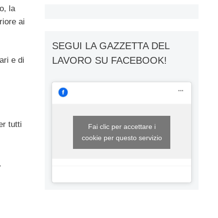
o, la
riore ai
SEGUI LA GAZZETTA DEL
LAVORO SU FACEBOOK!
ri e di
r tutti
Fai clic per accettare i
cookie per questo servizio
.