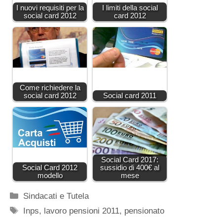
I nuovi requisiti per la
I limiti della social
social card 2012
card 2012
Come richiedere la
social card 2012
Social card 2011
Social Card 2017:
Social Card 2012
sussidio di 400€ al
modello
mese
Categorie
Sindacati e Tutela
Tag
Inps
,
lavoro pensioni 2011
,
pensionato