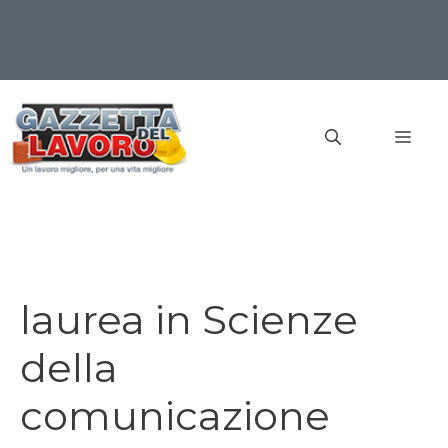
Vai
al
MEN
contenuto
laurea in Scienze
della
comunicazione