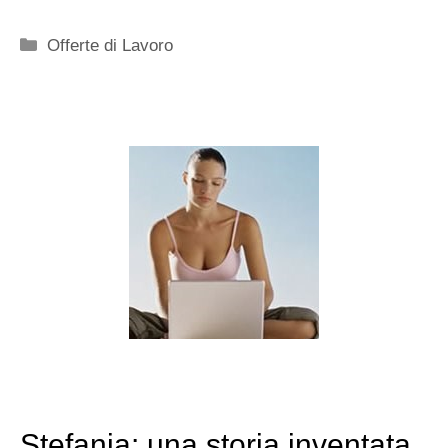
Categorie
Offerte di Lavoro
Stefania: una storia inventata