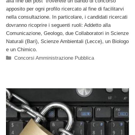
alla fine del post troverete un bando di concorso
apposito per ogni profilo ricercato al fine di facilitarvi
nella consultazione. In particolare, i candidati ricercati
dovranno ricoprire i seguenti ruoli: Addetto alla
Comunicazione, Geologo, due Collaboratori in Scienze
Naturali (Bari), Scienze Ambientali (Lecce), un Biologo
e un Chimico.
Categorie
Concorsi Amministrazione Pubblica