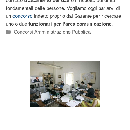
corretto
trattamento dei dati
e il rispetto dei diritti
fondamentali delle persone. Vogliamo oggi parlarvi di
un
concorso
indetto proprio dal Garante per ricercare
uno o due
funzionari per l’area comunicazione
.
Categorie
Concorsi Amministrazione Pubblica