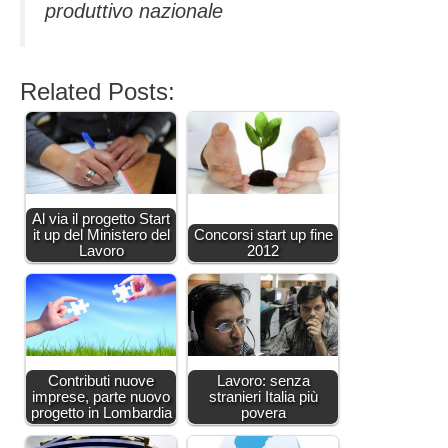
produttivo nazionale
Related Posts:
Al via il progetto Start
it up del Ministero del
Concorsi start up fine
Lavoro
2012
Contributi nuove
Lavoro: senza
imprese, parte nuovo
stranieri Italia più
progetto in Lombardia
povera