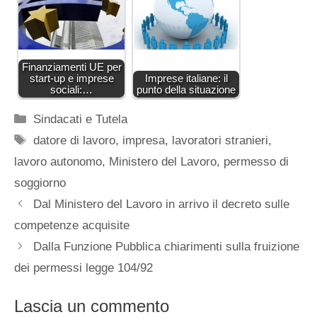
Finanziamenti UE per
start-up e imprese
Imprese italiane: il
sociali:…
punto della situazione
Categorie
Sindacati e Tutela
Tag
datore di lavoro
,
impresa
,
lavoratori stranieri
,
lavoro autonomo
,
Ministero del Lavoro
,
permesso di
soggiorno
Dal Ministero del Lavoro in arrivo il decreto sulle
competenze acquisite
Dalla Funzione Pubblica chiarimenti sulla fruizione
dei permessi legge 104/92
Lascia un commento