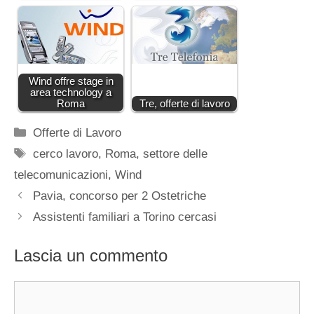
Wind offre stage in
area technology a
Roma
Tre, offerte di lavoro
Categorie
Offerte di Lavoro
Tag
cerco lavoro
,
Roma
,
settore delle
telecomunicazioni
,
Wind
Pavia, concorso per 2 Ostetriche
Assistenti familiari a Torino cercasi
Lascia un commento
Commento