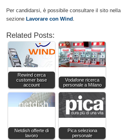
Per candidarsi, è possibile consultare il sito nella
sezione
Lavorare con Wind
.
Related Posts:
Rewind cerca
customer base
Vodafone ricerca
account
personale a Milano
Netdish offerte di
Pica seleziona
lavoro
personale