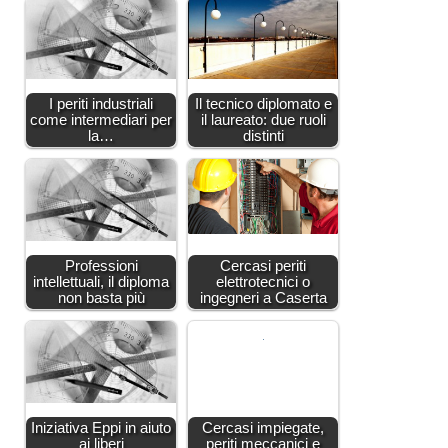
I periti industriali
Il tecnico diplomato e
come intermediari per
il laureato: due ruoli
la…
distinti
Professioni
Cercasi periti
intellettuali, il diploma
elettrotecnici o
non basta più
ingegneri a Caserta
Iniziativa Eppi in aiuto
Cercasi impiegate,
ai liberi
periti meccanici e