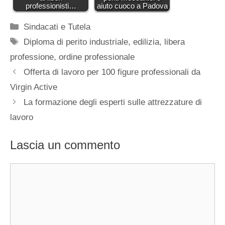
professionisti…
aiuto cuoco a Padova
Categorie
Sindacati e Tutela
Tag
Diploma di perito industriale
,
edilizia
,
libera
professione
,
ordine professionale
Offerta di lavoro per 100 figure professionali da
Virgin Active
La formazione degli esperti sulle attrezzature di
lavoro
Lascia un commento
Commento