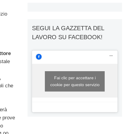
izio
SEGUI LA GAZZETTA DEL
LAVORO SU FACEBOOK!
ttore
stale
,
Fai clic per accettare i
cookie per questo servizio
oli che
derà
e prove
no
4.00