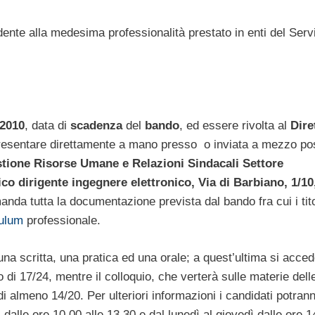
ndente alla medesima professionalità prestato in enti del Serv
 2010
, data di
scadenza
del
bando
, ed essere rivolta al
Dire
presentare direttamente a mano presso o inviata a mezzo po
stione Risorse Umane e Relazioni Sindacali Settore
o dirigente ingegnere elettronico, Via di Barbiano, 1/10
manda tutta la documentazione prevista dal bando fra cui i tit
culum
professionale.
 una scritta, una pratica ed una orale; a quest’ultima si acce
i 17/24, mentre il colloquio, che verterà sulle materie dell
i almeno 14/20. Per ulteriori informazioni i candidati potran
dalle ore 10.00 alle 13.30 e dal lunedì al giovedì dalle ore 1