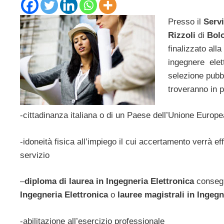
Presso il
Servi
Rizzoli
di
Bol
finalizzato all
ingegnere elet
selezione pubb
troveranno in p
-cittadinanza italiana o di un Paese dell’Unione Europe
-idoneità fisica all’impiego il cui accertamento verrà ef
servizio
–
diploma di laurea in Ingegneria Elettronica
consegu
Ingegneria Elettronica
o
lauree magistrali in Ingegn
-abilitazione all’esercizio professionale