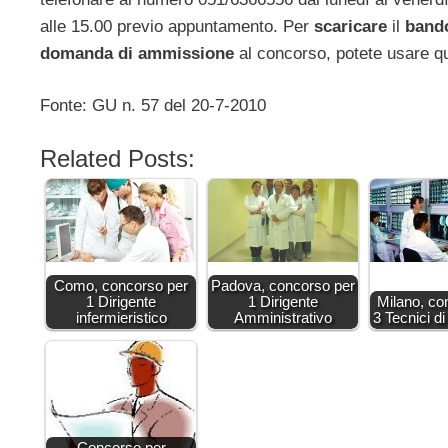
alle 15.00 previo appuntamento. Per
scaricare
il
band
domanda di ammissione
al concorso, potete usare 
Fonte: GU n. 57 del 20-7-2010
Related Posts:
Como, concorso per
Padova, concorso per
1 Dirigente
1 Dirigente
Milano, co
infermieristico
Amministrativo
3 Tecnici d
Concorso per