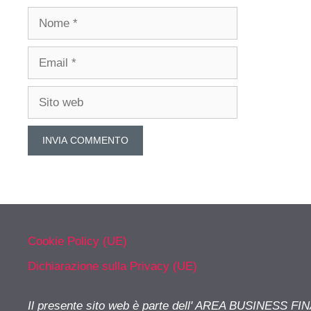
Nome
Email
Sito
web
Cookie Policy (UE)
Dichiarazione sulla Privacy (UE)
Il presente sito web è parte dell' AREA BUSINESS FI