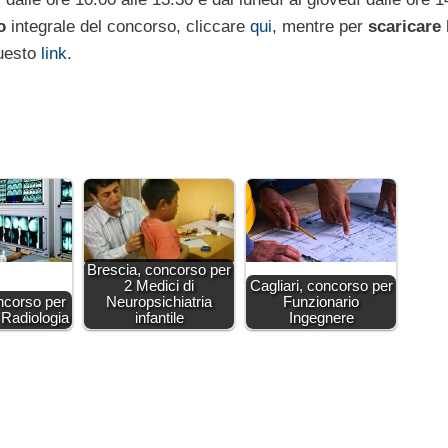
o
integrale del concorso, cliccare
qui
, mentre per
scaricare 
questo
link
.
Brescia, concorso per
2 Medici di
Cagliari, concorso per
ncorso per
Neuropsichiatria
Funzionario
i Radiologia
infantile
Ingegnere