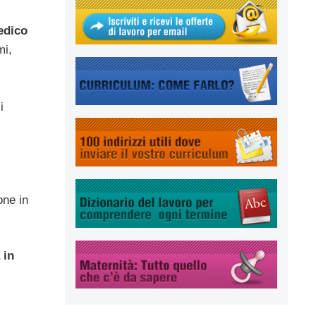
edico
mi,
i
one in
 in