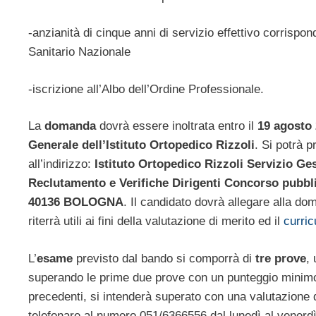
-anzianità di cinque anni di servizio effettivo corrispo
Sanitario Nazionale
-iscrizione all’Albo dell’Ordine Professionale.
La
domanda
dovrà essere inoltrata entro il
19 agosto
Generale dell’Istituto Ortopedico Rizzoli
. Si potrà 
all’indirizzo:
Istituto Ortopedico Rizzoli Servizio Ge
Reclutamento e Verifiche Dirigenti Concorso pubblic
40136 BOLOGNA
. Il candidato dovrà allegare alla do
riterrà utili ai fini della valutazione di merito ed il
curri
L’
esame
previsto dal bando si comporrà di
tre prove
,
superando le prime due prove con un punteggio minimo d
precedenti, si intenderà superato con una valutazione d
telefonare al numero 051/6366556 dal lunedì al venerdì 