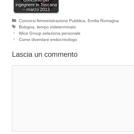
ingegnere in Toscana
– marzo 2013
Categorie
Concorsi Amministrazione Pubblica
,
Emilia Romagna
Tag
Bologna
,
tempo indeterminato
Wice Group seleziona personale
Come diventare endocrinologo
Lascia un commento
Commento