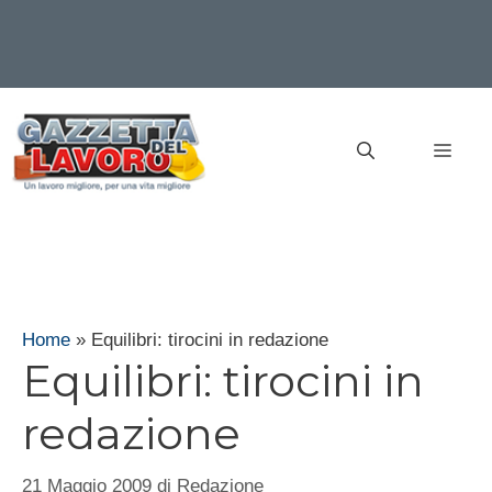
Vai
al
MEN
contenuto
Home
»
Equilibri: tirocini in redazione
Equilibri: tirocini in
redazione
21 Maggio 2009
di
Redazione