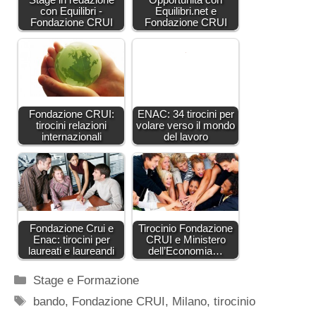
con Equilibri -
Equilibri.net e
Fondazione CRUI
Fondazione CRUI
Fondazione CRUI:
ENAC: 34 tirocini per
tirocini relazioni
volare verso il mondo
internazionali
del lavoro
Fondazione Crui e
Tirocinio Fondazione
Enac: tirocini per
CRUI e Ministero
laureati e laureandi
dell’Economia…
Categorie
Stage e Formazione
Tag
bando
,
Fondazione CRUI
,
Milano
,
tirocinio