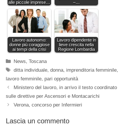
alle piccole imprese…
–…
Lavoro autonomo:
Lavoro dipendente in
donne più coraggiose
lieve crescita nella
ai tempi della crisi
Regione Lombardia
Categorie
News
,
Toscana
Tag
ditta individuale
,
donna
,
imprenditoria femminile
,
lavoro femminile
,
pari opportunità
Ministero del lavoro, in arrivo il testo coordinato
sulle direttive per Ascensori e Montacarichi
Verona, concorso per Infermieri
Lascia un commento