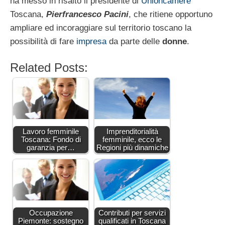
ha messo in risalto il presidente di
Unioncamere
Toscana,
Pierfrancesco Pacini
, che ritiene opportuno
ampliare ed incoraggiare sul territorio toscano la
possibilità di fare
impresa
da parte delle
donne
.
Related Posts:
Lavoro femminile
Imprenditorialità
Toscana: Fondo di
femminile, ecco le
garanzia per…
Regioni più dinamiche
Occupazione
Contributi per servizi
Piemonte: sostegno
qualificati in Toscana