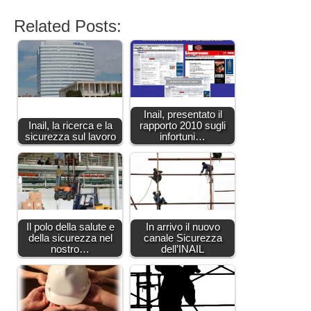
Related Posts:
Inail, presentato il
Inail, la ricerca e la
rapporto 2010 sugli
sicurezza sul lavoro
infortuni…
Il polo della salute e
In arrivo il nuovo
della sicurezza nel
canale Sicurezza
nostro…
dell’INAIL