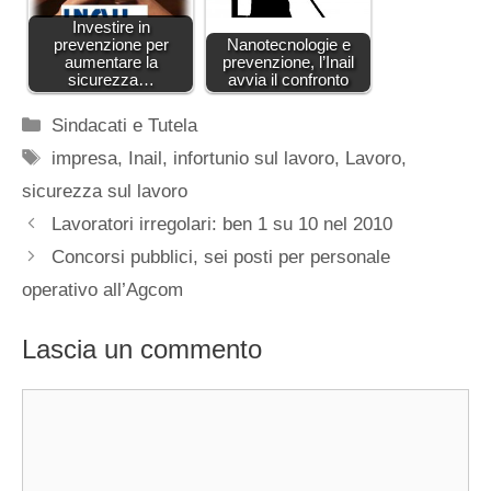
Investire in
prevenzione per
Nanotecnologie e
aumentare la
prevenzione, l’Inail
sicurezza…
avvia il confronto
Categorie
Sindacati e Tutela
Tag
impresa
,
Inail
,
infortunio sul lavoro
,
Lavoro
,
sicurezza sul lavoro
Lavoratori irregolari: ben 1 su 10 nel 2010
Concorsi pubblici, sei posti per personale
operativo all’Agcom
Lascia un commento
Commento