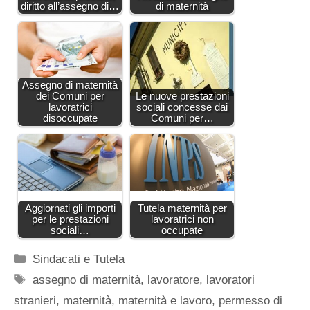
diritto all’assegno di…
di maternità
Assegno di maternità
dei Comuni per
Le nuove prestazioni
lavoratrici
sociali concesse dai
disoccupate
Comuni per…
Aggiornati gli importi
Tutela maternità per
per le prestazioni
lavoratrici non
sociali…
occupate
Categorie
Sindacati e Tutela
Tag
assegno di maternità
,
lavoratore
,
lavoratori
stranieri
,
maternità
,
maternità e lavoro
,
permesso di