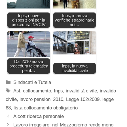
Inps, nuove
Inps, in arrivo
disposizioni per la
verifiche straordinarie
procedura INVCIV
nei…
Dal 2010 nuova
procedura telematica
Inps, la nuova
per il…
invalidità civile
Categorie
Sindacati e Tutela
Tag
Asl
,
collocamento
,
Inps
,
invalidità civile
,
invalido
civile
,
lavoro pensioni 2010
,
Legge 102/2009
,
legge
68
,
lista collocamento obbligatorio
Alcott ricerca personale
Lavoro irregolare: nel Mezzogiorno rende meno