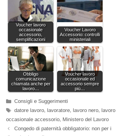
Voucher lavoro
occasionale
Voucher Lavoro
accessorio,
Accessorio: controlli
semplificazioni
ministeriali
Obbligo
Voucher lavoro
comunicazione
occasionale ed
chiamata anche per
accessorio sempre
lavoro…
più…
Categorie
Consigli e Suggerimenti
Tag
datore lavoro
,
lavoratore
,
lavoro nero
,
lavoro
occasionale accessorio
,
Ministero del Lavoro
Congedo di paternità obbligatorio: non per i