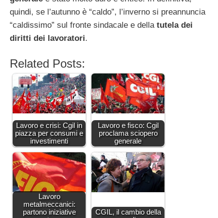
quindi, se l’autunno è “caldo”, l’inverno si preannuncia
“caldissimo” sul fronte sindacale e della
tutela dei
diritti dei lavoratori
.
Related Posts:
Lavoro e crisi: Cgil in
Lavoro e fisco: Cgil
piazza per consumi e
proclama sciopero
investimenti
generale
Lavoro
metalmeccanici:
partono iniziative
CGIL, il cambio della