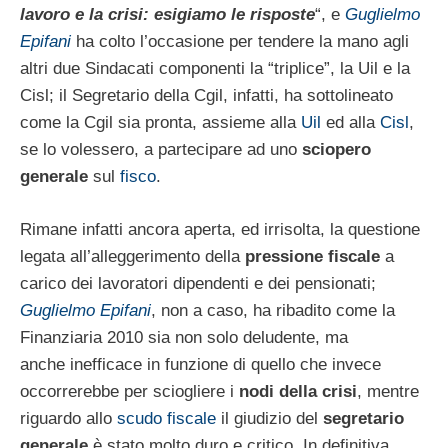
lavoro e la crisi: esigiamo le risposte
“, e
Guglielmo
Epifani
ha colto l’occasione per tendere la mano agli
altri due Sindacati componenti la “triplice”, la Uil e la
Cisl; il Segretario della Cgil, infatti, ha sottolineato
come la Cgil sia pronta, assieme alla
Uil
ed alla
Cisl
,
se lo volessero, a partecipare ad uno
sciopero
generale
sul
fisco
.
Rimane infatti ancora aperta, ed irrisolta, la questione
legata all’alleggerimento della
pressione fiscale
a
carico dei lavoratori dipendenti e dei pensionati;
Guglielmo Epifani
, non a caso, ha ribadito come la
Finanziaria 2010 sia non solo deludente, ma
anche inefficace in funzione di quello che invece
occorrerebbe per sciogliere i
nodi della crisi
, mentre
riguardo allo
scudo fiscale
il giudizio del
segretario
generale
è stato molto duro e critico. In definitiva,