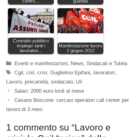
contro…
guardia
Contratto pubblico
impiego: tanti i
Manifestazione lavoro
lavoratori…
2 giugno 2012
Categorie
Eventi e manifestazioni
,
News
,
Sindacati e Tutela
Tag
Cgil
,
cisl
,
crisi
,
Guglielmo Epifani
,
lavoratori
,
Lavoro
,
precarietà
,
sindacato
,
Uil
Salari: 2000 euro lordi al mese
Cesano Boscone: cercasi operatori call center per
lavoro di 3 mesi
1 commento su “Lavoro e