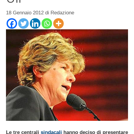
18 Gennaio 2012
di
Redazione
Le tre centrali
sindacali
hanno deciso di presentare