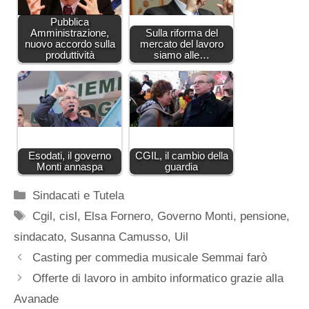
Pubblica
Amministrazione,
Sulla riforma del
nuovo accordo sulla
mercato del lavoro
produttività
siamo alle…
Esodati, il governo
CGIL, il cambio della
Monti annaspa
guardia
Categorie
Sindacati e Tutela
Tag
Cgil
,
cisl
,
Elsa Fornero
,
Governo Monti
,
pensione
,
sindacato
,
Susanna Camusso
,
Uil
Casting per commedia musicale Semmai farò
Offerte di lavoro in ambito informatico grazie alla
Avanade