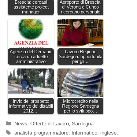
Brescia: cercasi
Aeroporto di Brescia,
assistente project
di Verona e Cuneo
manager
ricercano personale
Agenzia del Demanio
Lavoro Regione
cerca un addetto
Sardegna: opportunità
amministrativo
per gli…
Invio del prospetto
Microcredito nella
informativo dei disabili
Regione Sardegna
2012,…
per lo sviluppo…
Categorie
News
,
Offerte di Lavoro
,
Sardegna
Tag
analista programmatore
,
Informatico
,
inglese
,