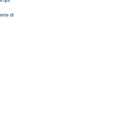
a qui
.
ferte di