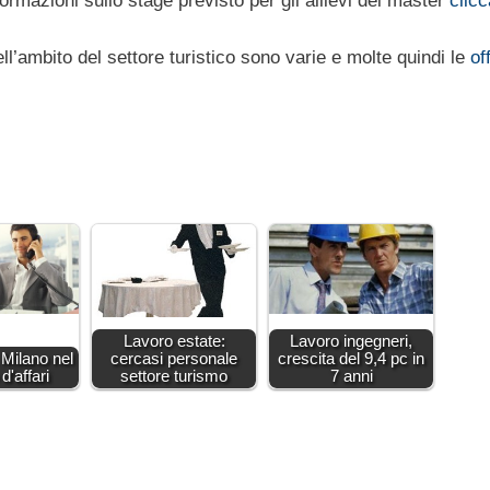
rmazioni sullo stage previsto per gli allievi dei master
clicc
ll’ambito del settore turistico sono varie e molte quindi le
of
Lavoro estate:
Lavoro ingegneri,
 Milano nel
cercasi personale
crescita del 9,4 pc in
d'affari
settore turismo
7 anni