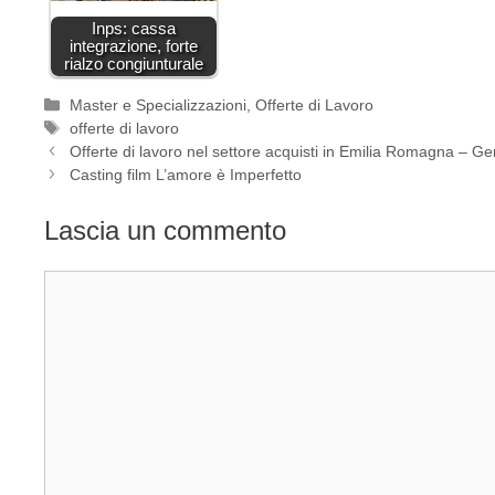
Inps: cassa
integrazione, forte
rialzo congiunturale
Categorie
Master e Specializzazioni
,
Offerte di Lavoro
Tag
offerte di lavoro
Offerte di lavoro nel settore acquisti in Emilia Romagna – G
Casting film L’amore è Imperfetto
Lascia un commento
Commento