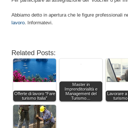
Per partecipare all’assegnazione dei voucher o per info
Abbiamo detto in apertura che le figure professionali ne
lavoro
. Informatevi.
Related Posts:
Master in
Imprenditorialità e
Offerte di lavoro “Fare
Management del
Lavorare a
turismo Italia”
Turismo…
turismo 