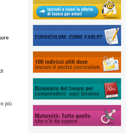
gure
di
e più