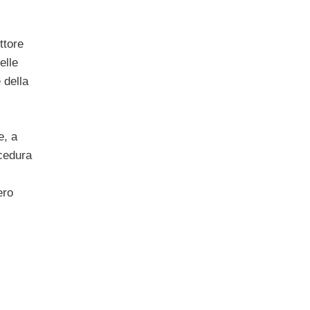
ttore
elle
 della
e, a
ocedura
ero