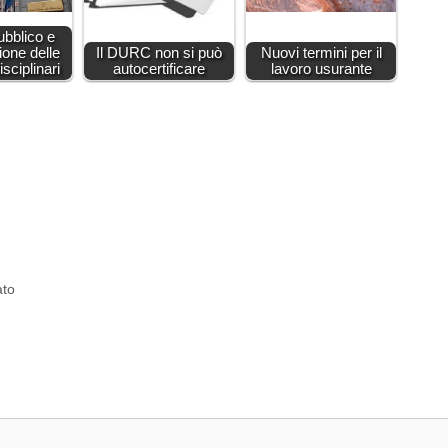
ubblico e
one delle
Il DURC non si può
Nuovi termini per il
sciplinari
autocertificare
lavoro usurante
ato