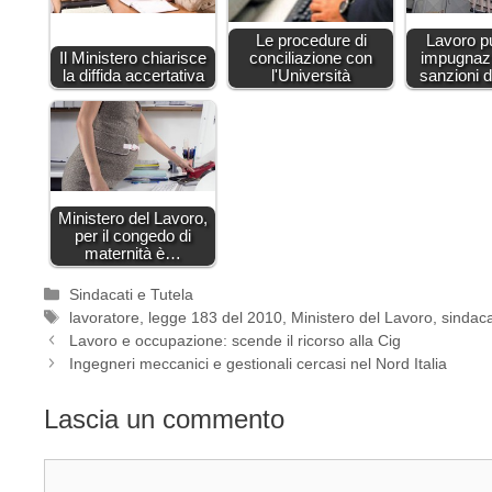
Le procedure di
Lavoro p
Il Ministero chiarisce
conciliazione con
impugnazi
la diffida accertativa
l'Università
sanzioni di
Ministero del Lavoro,
per il congedo di
maternità è…
Categorie
Sindacati e Tutela
Tag
lavoratore
,
legge 183 del 2010
,
Ministero del Lavoro
,
sindac
Lavoro e occupazione: scende il ricorso alla Cig
Ingegneri meccanici e gestionali cercasi nel Nord Italia
Lascia un commento
Commento