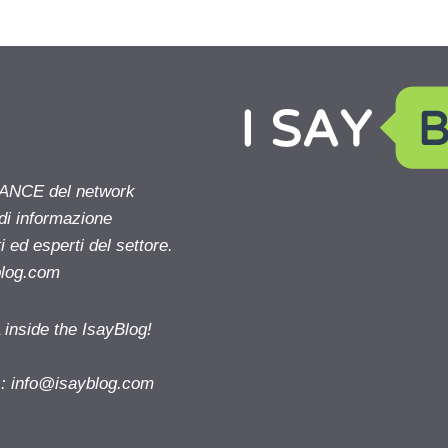
NANCE del network
 di informazione
 ed esperti del settore.
blog.com
nside the IsayBlog!
s:
info@isayblog.com