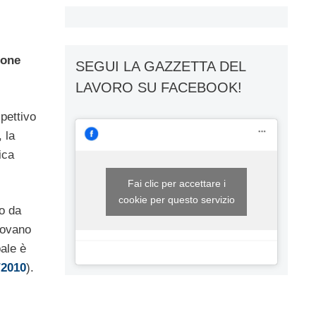
ione
SEGUI LA GAZZETTA DEL
LAVORO SU FACEBOOK!
spettivo
 la
ica
Fai clic per accettare i
cookie per questo servizio
o da
trovano
bale è
/2010
).