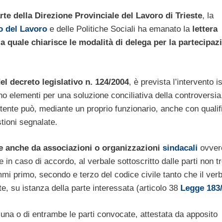
rte della Direzione Provinciale del Lavoro di Trieste
, la
o del Lavoro
e delle Politiche Sociali ha emanato la
lettera
 la quale chiarisce le modalità di delega per la partecipaz
el decreto legislativo n. 124/2004
, è prevista l’intervento i
no elementi per una soluzione conciliativa della controversia,
etente può, mediante un proprio funzionario, anche con qualif
stioni segnalate.
re anche da associazioni o organizzazioni
sindacali
ovver
 in caso di accordo, al verbale sottoscritto dalle parti non 
ommi primo, secondo e terzo del codice civile tanto che il ver
e, su istanza della parte interessata (articolo 38
Legge 183
una o di entrambe le parti convocate, attestata da apposito