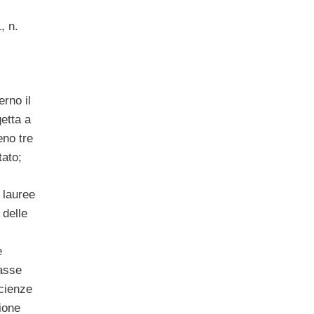
, n.
erno il
etta a
eno tre
tato;
 lauree
 delle
e
lasse
scienze
ione