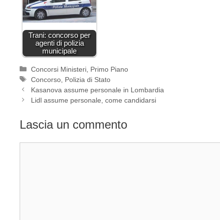
Trani: concorso per
agenti di polizia
municipale
Categorie
Concorsi Ministeri
,
Primo Piano
Tag
Concorso
,
Polizia di Stato
Kasanova assume personale in Lombardia
Lidl assume personale, come candidarsi
Lascia un commento
Commento