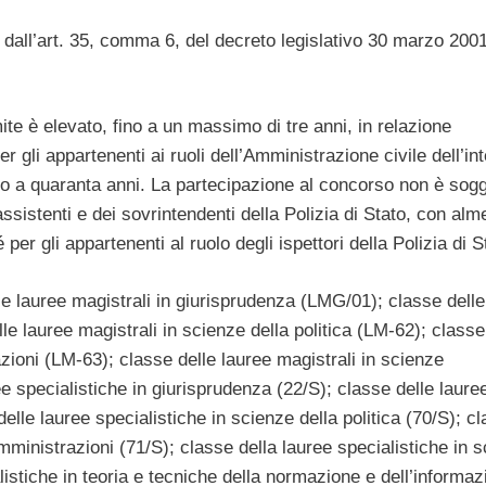
 dall’art. 35, comma 6, del decreto legislativo 30 marzo 2001
ite è elevato, fino a un massimo di tre anni, in relazione
er gli appartenenti ai ruoli dell’Amministrazione civile dell’int
ato a quaranta anni. La partecipazione al concorso non è sogg
d assistenti e dei sovrintendenti della Polizia di Stato, con alm
per gli appartenenti al ruolo degli ispettori della Polizia di S
le lauree magistrali in giurisprudenza (LMG/01); classe delle
e lauree magistrali in scienze della politica (LM-62); classe
zioni (LM-63); classe delle lauree magistrali in scienze
 specialistiche in giurisprudenza (22/S); classe delle laure
elle lauree specialistiche in scienze della politica (70/S); c
mministrazioni (71/S); classe della lauree specialistiche in 
istiche in teoria e tecniche della normazione e dell’informaz