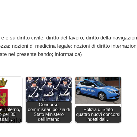
 e su diritto civile; diritto del lavoro; diritto della navigazio
a; nozioni di medicina legale; nozioni di diritto internazion
cate nel presente bando; informatica)
Concorso
ll’Interno,
commissari polizia di
Polizia di Stato
o per 80
Stato Ministero
quattro nuovi concorsi
ssari…
dell'Interno
indetti dal…