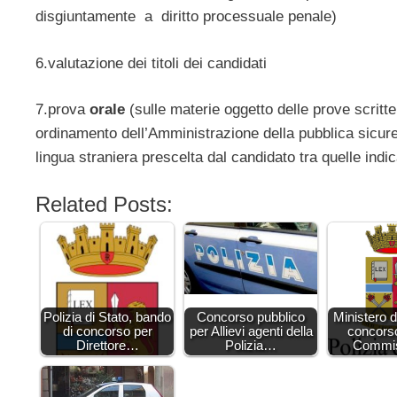
disgiuntamente a diritto processuale penale)
6.valutazione dei titoli dei candidati
7.prova
orale
(sulle materie oggetto delle prove scritte e
ordinamento dell’Amministrazione della pubblica sicurezz
lingua straniera prescelta dal candidato tra quelle indi
Related Posts:
Polizia di Stato, bando
Concorso pubblico
Ministero de
di concorso per
per Allievi agenti della
concors
Direttore…
Polizia…
Commi