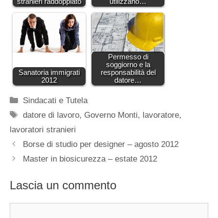
stranieri raddoppiato
utilizzano…
Permesso di
soggiorno e la
Sanatoria immigrati
responsabilità del
2012
datore…
Categorie
Sindacati e Tutela
Tag
datore di lavoro
,
Governo Monti
,
lavoratore
,
lavoratori stranieri
Borse di studio per designer – agosto 2012
Master in biosicurezza – estate 2012
Lascia un commento
Commento