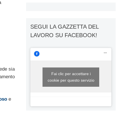
a
SEGUI LA GAZZETTA DEL
LAVORO SU FACEBOOK!
iede sia
Fai clic per accettare i
olamento
cookie per questo servizio
oso
e