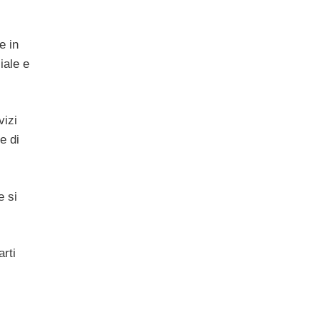
e in
iale e
vizi
e di
e si
arti