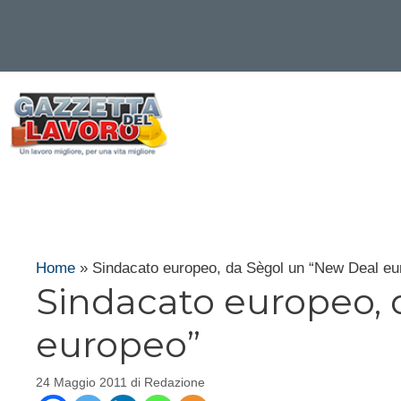
Vai
al
contenuto
Home
»
Sindacato europeo, da Sègol un “New Deal eu
Sindacato europeo, 
europeo”
24 Maggio 2011
di
Redazione