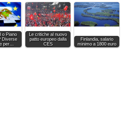
 o Piano
Le critiche al nuovo
? Diverse
patto europeo dalla
Finlandia, salario
te per…
CES
minimo a 1800 euro