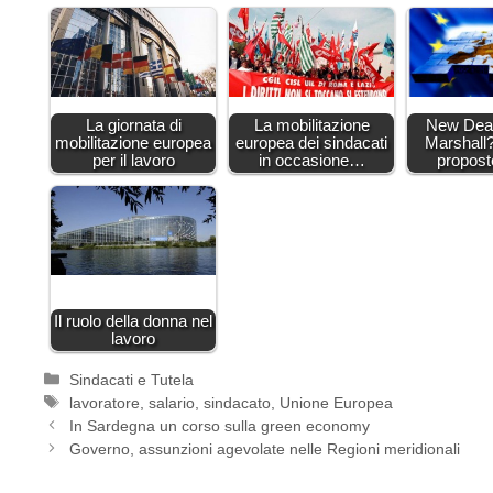
La giornata di
La mobilitazione
New Deal
mobilitazione europea
europea dei sindacati
Marshall
per il lavoro
in occasione…
propos
Il ruolo della donna nel
lavoro
Categorie
Sindacati e Tutela
Tag
lavoratore
,
salario
,
sindacato
,
Unione Europea
In Sardegna un corso sulla green economy
Governo, assunzioni agevolate nelle Regioni meridionali