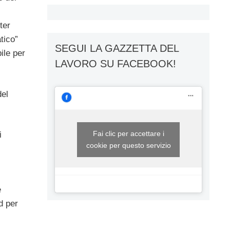
ter
tico”
SEGUI LA GAZZETTA DEL
ile per
LAVORO SU FACEBOOK!
del
Fai clic per accettare i
i
cookie per questo servizio
e
d per