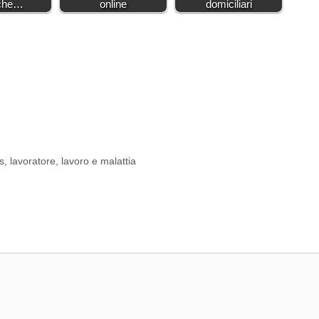
che…
online
domiciliari
s
,
lavoratore
,
lavoro e malattia