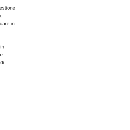
gestione
à
tuare in
 in
ne
di