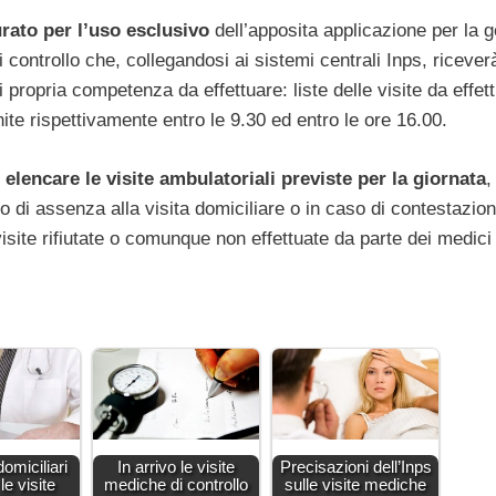
rato per l’uso esclusivo
dell’apposita applicazione per la 
i controllo che, collegandosi ai sistemi centrali Inps, ricever
di propria competenza da effettuare: liste delle visite da effet
ite rispettivamente entro le 9.30 ed entro le ore 16.00.
lencare le visite ambulatoriali previste per la giornata
,
so di assenza alla visita domiciliare o in caso di contestazio
visite rifiutate o comunque non effettuate da parte dei medici 
domiciliari
In arrivo le visite
Precisazioni dell’Inps
le visite
mediche di controllo
sulle visite mediche