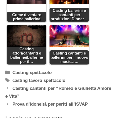
Casting ballerini e
Come diventare
cantanti per
prima ballerina
produzioni Dinner…
Casting
attori/cantanti e
Casting cantanti e
ballerine/ballerine
ballerini per il nuovo
per il…
musical…
Categorie
Casting spettacolo
Tag
casting lavoro spettacolo
Casting cantanti per “Romeo e Giulietta Amore
e Vita”
Prova d’idoneità per periti all’ISVAP