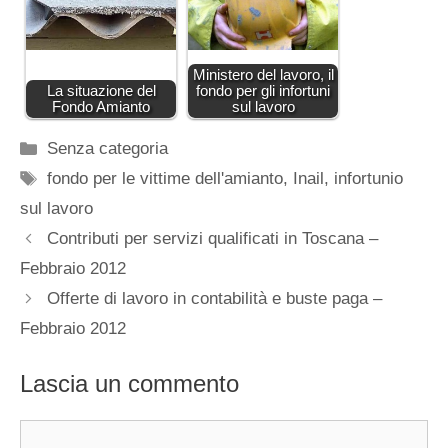
Ministero del lavoro, il
La situazione del
fondo per gli infortuni
Fondo Amianto
sul lavoro
Categorie
Senza categoria
Tag
fondo per le vittime dell'amianto
,
Inail
,
infortunio
sul lavoro
Contributi per servizi qualificati in Toscana –
Febbraio 2012
Offerte di lavoro in contabilità e buste paga –
Febbraio 2012
Lascia un commento
Commento