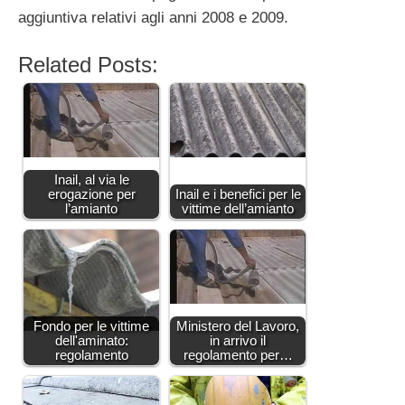
aggiuntiva relativi agli anni 2008 e 2009.
Related Posts:
Inail, al via le
erogazione per
Inail e i benefici per le
l’amianto
vittime dell’amianto
Fondo per le vittime
Ministero del Lavoro,
dell'aminato:
in arrivo il
regolamento
regolamento per…