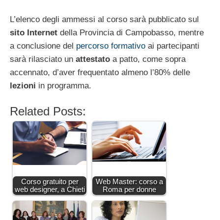
L’elenco degli ammessi al corso sarà pubblicato sul
sito Internet
della Provincia di Campobasso, mentre
a conclusione del
percorso formativo
ai partecipanti
sarà rilasciato un
attestato
a patto, come sopra
accennato, d’aver frequentato almeno l’80% delle
lezioni
in programma.
Related Posts:
Corso gratuito per
Web Master: corso a
web designer, a Chieti
Roma per donne