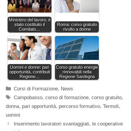
Ministero del lavoro, è
stato costituito il
Roma: corso gratuito
Comitato…
rivolto a donne
Uomini e donne: pari
Corso gratuito energie
opportunità, contributi
rinnovabili nella
Regione…
Regione Sardegna
Categorie
Corsi di Formazione
,
News
Tag
Campobasso
,
corso di formazione
,
corso gratuito
,
donna
,
pari opportunità
,
percorso formativo
,
Termoli
,
uomini
Inserimento lavoratori svantaggiati, le cooperative