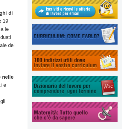
ghi di
o 19
ma le
duati
ale del
 nelle
i e
gli