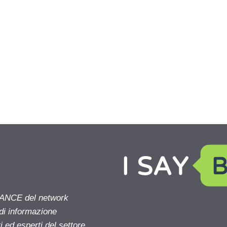
NANCE del network
 di informazione
 ed esperti del settore.