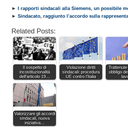
►
I rapporti sindacali alla Siemens, un possibile m
►
Sindacato, raggiunto l’accordo sulla rappresent
Related Posts:
Il sospetto di
Violazione diritti
Trattenute
incostituzionalità
sindacali: procedura
obbligo de
dell’articolo 19…
UE contro l'Italia
lav
Valorizzare gli accordi
sindacali, nuova
iniziativa…