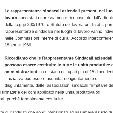
Le rappresentanze sindacali aziendali presenti nei luo
lavoro
sono stati espressamente riconosciute dall’articol
della Legge 300/1970, o Statuto dei lavoratori. Infatti, pri
rappresentanze sindacale nei luoghi di lavoro vanno indivi
nelle Commissioni Interne di cui all’Accordo interconfeder
18 aprile 1966.
Ricordiamo che le Rappresentante Sindacali aziendali
possono essere costituite in tutte le unità produttive e
amministrazioni
in cui siano occupati più di 15 dipendent
l’iniziativa può essere assunta, congiuntamente o
disgiuntamente, dalle associazioni sindacali firmatarie de
i firmatarie del ccnl applicato nella unità produttiva od
ori, purchè formalmente costituite.
te di candidati che sono intenzionati ad assumere il ruolo di