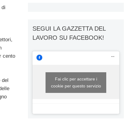
 di
SEGUI LA GAZZETTA DEL
LAVORO SU FACEBOOK!
ttori,
n
r cento
Fai clic per accettare i
 del
cookie per questo servizio
delle
gno