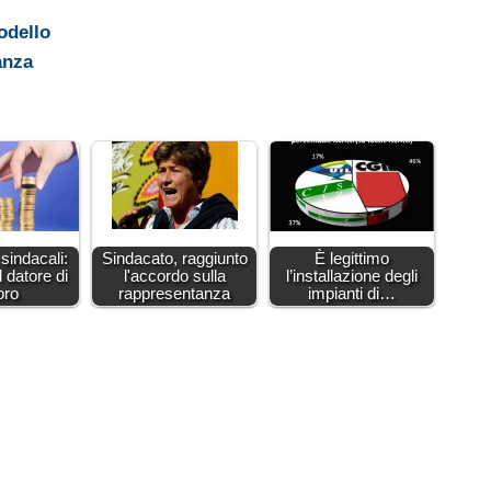
odello
anza
 sindacali:
Sindacato, raggiunto
È legittimo
l datore di
l'accordo sulla
l’installazione degli
oro
rappresentanza
impianti di…