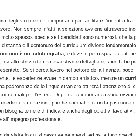
no degli strumenti più importanti per facilitare l’incontro tra
voro. Non sempre infatti la selezione avviene attraverso inc
e molto spesso, specie se i candidati sono numerosi, che la 
 distanza e il contenuto del curriculum diviene fondamentale
lum non è un’autobiografia
, e deve in poco spazio contene
, ma allo stesso tempo esaustive e dettagliate, specifiche per
esentato. Se si cerca lavoro nel settore della finanza, poco
nte, le esperienze avute in campo artistico, mentre un
curr
 padronanza delle lingue straniere attirerà l’attenzione di c
ommerciali per l’estero. Di primaria importanza sono ovviam
precedenti occupazioni, purché compatibili con la posizione c
n bisogna temere di indicare anche degli obiettivi lavorativi
e all’impegno professionale.
o da visita in cui si descrive se stessi, ed ha la funzione di