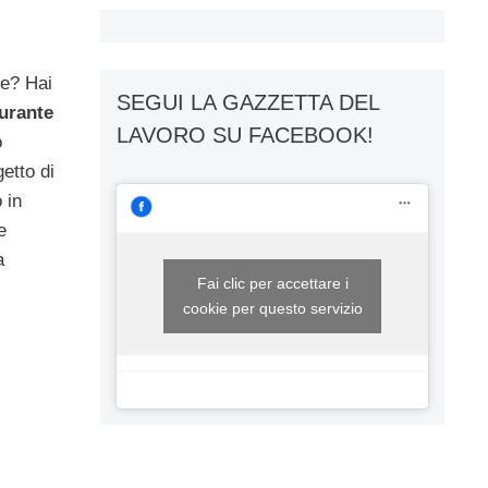
re? Hai
SEGUI LA GAZZETTA DEL
urante
LAVORO SU FACEBOOK!
o
etto di
 in
e
a
Fai clic per accettare i
cookie per questo servizio