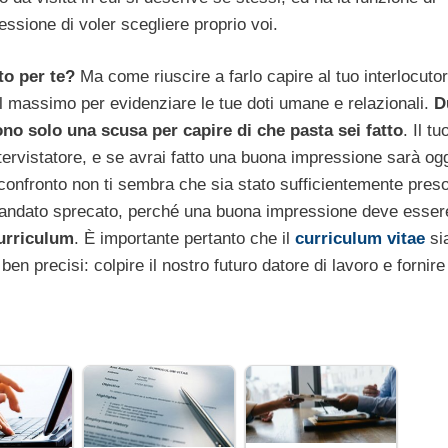
essione di voler scegliere proprio voi.
to per te?
Ma come riuscire a farlo capire al tuo interlocuto
 massimo per evidenziare le tue doti umane e relazionali.
D
ono solo una scusa per capire di che pasta sei fatto
. Il tu
tervistatore, e se avrai fatto una buona impressione sarà ogg
l confronto non ti sembra che sia stato sufficientemente preso
à andato sprecato, perché una buona impressione deve esser
urriculum
. È importante pertanto che il
curriculum vitae
si
en precisi: colpire il nostro futuro datore di lavoro e fornire