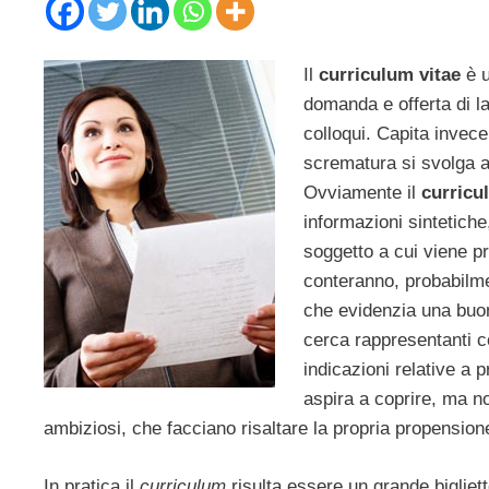
Il
curriculum vitae
è u
domanda e offerta di la
colloqui. Capita invec
scrematura si svolga a
Ovviamente il
curricu
informazioni sintetiche
soggetto a cui viene pr
conteranno, probabilme
che evidenzia una buona
cerca rappresentanti c
indicazioni relative a 
aspira a coprire, ma no
ambiziosi, che facciano risaltare la propria propension
In pratica il
curriculum
risulta essere un grande bigliett