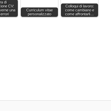
ra di
zione CV:
Colloqui di lavoro:
verne una
Curriculum vitae
come cambiano e
errori
personalizzato
come affrontarli…