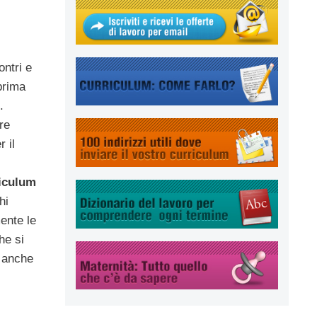
ontri e
prima
.
re
 il
iculum
hi
ente le
he si
, anche