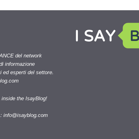
NANCE del network
 di informazione
 ed esperti del settore.
blog.com
nside the IsayBlog!
s:
info@isayblog.com