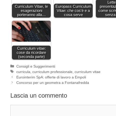
Lette
Curriculum Vitae, le
Europass Curriculum
presenta
esagerazioni
Vitae: che cos'è e a
come scri
porteranno alla…
cosa serve
senza 
Curriculum vitae:
cose da ricordare
(seconda parte)
Categorie
Consigli e Suggerimenti
Tag
curricula
,
curriculum professionale
,
curriculum vitae
Eurointerim SpA: offerte di lavoro a Empoli
Concorso per un geometra a Fontanafredda
Lascia un commento
Commento