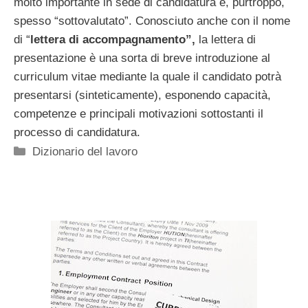
molto importante in sede di candidatura e, purtroppo,
spesso “sottovalutato”. Conosciuto anche con il nome
di “
lettera di accompagnamento”,
la lettera di
presentazione è una sorta di breve introduzione al
curriculum vitae mediante la quale il candidato potrà
presentarsi (sinteticamente), esponendo capacità,
competenze e principali motivazioni sottostanti il
processo di candidatura.
Categorie
Dizionario del lavoro