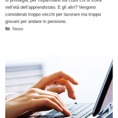
si privilegia, per risparmiare sui costi chi si trova
nell’età dell’apprendistato. E gli altri? Vengono
considerati troppo vecchi per lavorare ma troppo
giovani per andare in pensione.
Categorie
News