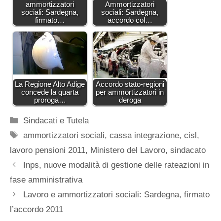
ammortizzatori
Ammortizzatori
sociali: Sardegna,
sociali: Sardegna,
firmato…
accordo col…
La Regione Alto Adige
Accordo stato-regioni
concede la quarta
per ammortizzatori in
proroga…
deroga
Categorie
Sindacati e Tutela
Tag
ammortizzatori sociali
,
cassa integrazione
,
cisl
,
lavoro pensioni 2011
,
Ministero del Lavoro
,
sindacato
Inps, nuove modalità di gestione delle rateazioni in
fase amministrativa
Lavoro e ammortizzatori sociali: Sardegna, firmato
l’accordo 2011