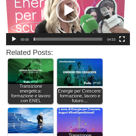
00:00
04:53
Related Posts:
Transizione
energetica:
Energie per Crescere:
formazione e lavoro
formazione, lavoro e
con ENEL
futuro…
Transizione