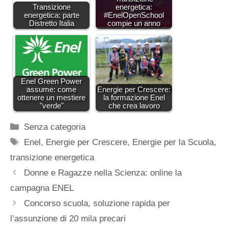
Transizione
energetica:
energetica: parte
#EnelOpenSchool
Distretto Italia
compie un anno
Enel Green Power
assume: come
Energie per Crescere:
ottenere un mestiere
la formazione Enel
"verde"
che crea lavoro
Categorie
Senza categoria
Tag
Enel
,
Energie per Crescere
,
Energie per la Scuola
,
transizione energetica
Donne e Ragazze nella Scienza: online la
campagna ENEL
Concorso scuola, soluzione rapida per
l’assunzione di 20 mila precari