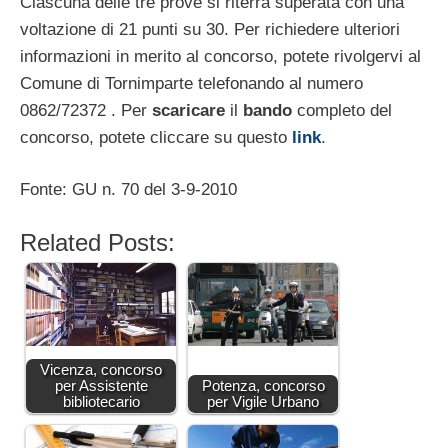
Ciascuna delle tre prove si riterrà superata con una
voltazione di 21 punti su 30. Per richiedere ulteriori
informazioni in merito al concorso, potete rivolgervi al
Comune di Tornimparte telefonando al numero
0862/72372 . Per
scaricare
il
bando
completo del
concorso, potete cliccare su questo
link
.
Fonte: GU n. 70 del 3-9-2010
Related Posts:
Vicenza, concorso
per Assistente
Potenza, concorso
bibliotecario
per Vigile Urbano