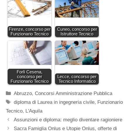
Firenze, concorso per
Cuneo, concorso per
Funzionario Tecnico
Istruttore Tecnico
Forlì Cesena,
concorso per
Lecce, concorso per
Funzionario Tecnico
Tecnico Informatico
Categorie
Abruzzo
,
Concorsi Amministrazione Pubblica
Tag
diploma di Laurea in ingegneria civile
,
Funzionario
Tecnico
,
L'Aquila
Assunzioni e diploma: meglio diventare ragioniere
Sacra Famiglia Onlus e Utopie Onlus, offerte di