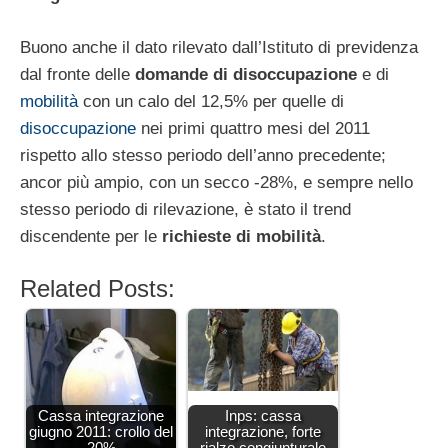
Buono anche il dato rilevato dall’Istituto di previdenza
dal fronte delle
domande di disoccupazione
e di
mobilità
con un calo del 12,5% per quelle di
disoccupazione
nei primi quattro mesi del 2011
rispetto allo stesso periodo dell’anno precedente;
ancor più ampio, con un secco -28%, e sempre nello
stesso periodo di rilevazione, è stato il trend
discendente per le
richieste di mobilità
.
Related Posts:
Cassa integrazione
Inps: cassa
giugno 2011: crollo del
integrazione, forte
20%
rialzo congiunturale