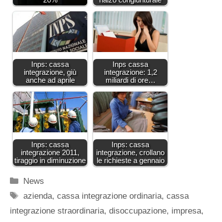
Inps: cassa
Inps cassa
integrazione, giù
integrazione: 1,2
anche ad aprile
miliardi di ore…
Inps: cassa
Inps: cassa
integrazione 2011,
integrazione, crollano
tiraggio in diminuzione
le richieste a gennaio
Categorie
News
Tag
azienda
,
cassa integrazione ordinaria
,
cassa
integrazione straordinaria
,
disoccupazione
,
impresa
,