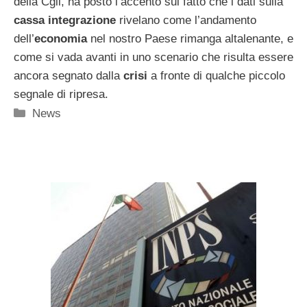
della Cgil, ha posto l’accento sul fatto che i dati sulla
cassa integrazione
rivelano come l’andamento
dell’
economia
nel nostro Paese rimanga altalenante, e
come si vada avanti in uno scenario che risulta essere
ancora segnato dalla
crisi
a fronte di qualche piccolo
segnale di ripresa.
Categorie
News