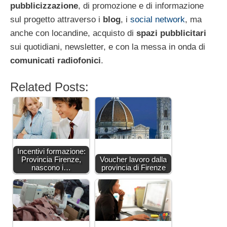
pubblicizzazione
, di promozione e di informazione
sul progetto attraverso i
blog
, i
social network
, ma
anche con locandine, acquisto di
spazi pubblicitari
sui quotidiani, newsletter, e con la messa in onda di
comunicati radiofonici
.
Related Posts:
Incentivi formazione:
Provincia Firenze,
Voucher lavoro dalla
nascono i…
provincia di Firenze