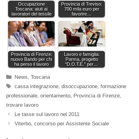
Occupazione
Provincia di Treviso:
Toscana: aiuti ai
700 mila euro per
lavoratori del tessile
favorire…
Provincia di Firenze:
Lavoro e famiglia:
nuovo Bando per chi
Parma, progetto
ha perso il lavoro
“D.O.T.E.” per…
Categorie
News
,
Toscana
Tag
cassa integrazione
,
disoccupazione
,
formazione
professionale
,
orientamento
,
Provincia di Firenze
,
trovare lavoro
Le tasse sul lavoro nel 2011
Viterbo, concorso per Assistente Sociale