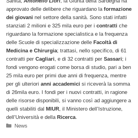
Sanità,
Antonello Liori
, la Giunta della Sardegna ha
approvato delle delibere che riguardano la
formazione
dei giovani
nel settore della sanità. Sono stati infatti
stanziati 2 milioni e 325 mila euro per i
contratti
che
riguardano la formazione specialistica e la frequenza
delle Scuole di specializzazione delle
Facoltà di
Medicina e Chirurgia
; trattasi, nello specifico, di 61
contratti per
Cagliari
, e di 32 contratti per
Sassari
; i
fondi vengono erogati come borsa di studio, pari a ben
25 mila euro per primi due anni di frequenza, mentre
per gli ulteriori
anni accademici
si riceverà la somma
di 26mila euro. I fondi per i nuovi contratti, in ragione
delle risorse disponibili, si vanno così ad aggiungere a
quelli stabiliti dal
MIUR
, il Ministero dell’Istruzione,
dell’Università e della
Ricerca
.
Categorie
News