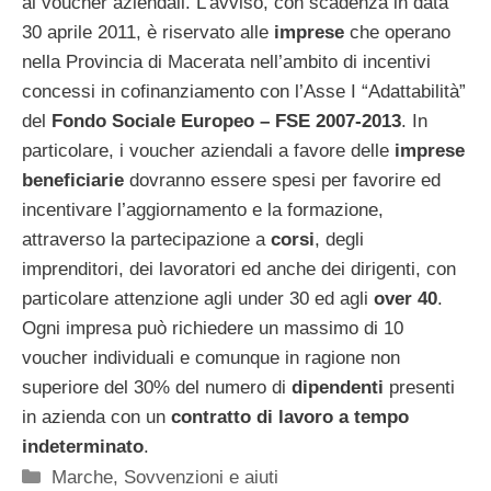
ai voucher aziendali. L’avviso, con scadenza in data
30 aprile 2011, è riservato alle
imprese
che operano
nella Provincia di Macerata nell’ambito di incentivi
concessi in cofinanziamento con l’Asse I “Adattabilità”
del
Fondo Sociale Europeo – FSE 2007-2013
. In
particolare, i voucher aziendali a favore delle
imprese
beneficiarie
dovranno essere spesi per favorire ed
incentivare l’aggiornamento e la formazione,
attraverso la partecipazione a
corsi
, degli
imprenditori, dei lavoratori ed anche dei dirigenti, con
particolare attenzione agli under 30 ed agli
over 40
.
Ogni impresa può richiedere un massimo di 10
voucher individuali e comunque in ragione non
superiore del 30% del numero di
dipendenti
presenti
in azienda con un
contratto di lavoro a tempo
indeterminato
.
Categorie
Marche
,
Sovvenzioni e aiuti