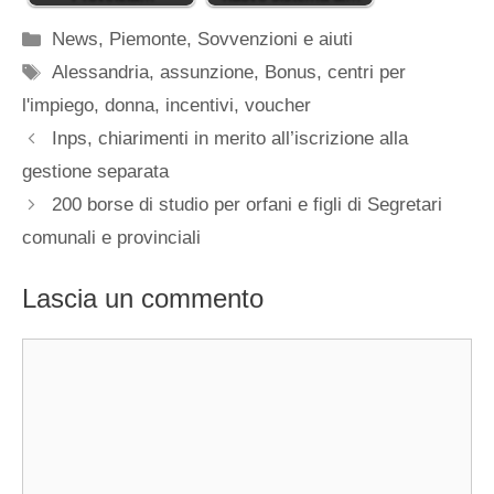
Categorie
News
,
Piemonte
,
Sovvenzioni e aiuti
Tag
Alessandria
,
assunzione
,
Bonus
,
centri per
l'impiego
,
donna
,
incentivi
,
voucher
Inps, chiarimenti in merito all’iscrizione alla
gestione separata
200 borse di studio per orfani e figli di Segretari
comunali e provinciali
Lascia un commento
Commento