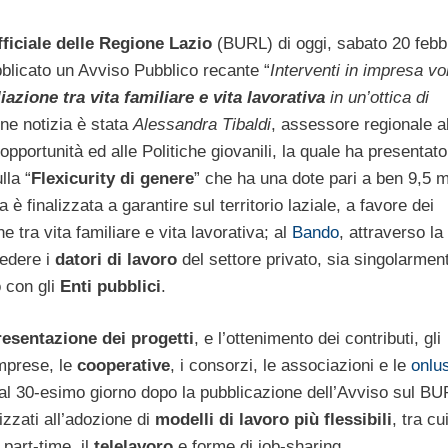
fficiale delle Regione Lazio
(BURL) di oggi, sabato 20 febb
blicato un Avviso Pubblico recante “
Interventi in impresa vol
iazione tra vita familiare e vita lavorativa
in un’ottica di
rne notizia è stata
Alessandra Tibaldi
, assessore regionale a
opportunità ed alle Politiche giovanili, la quale ha presentato 
lla “
Flexicurity di genere
” che ha una dote pari a ben 9,5 mi
 è finalizzata a garantire sul territorio laziale, a favore dei
e tra vita familiare e vita lavorativa; al
Bando
, attraverso la
cedere i
datori di lavoro
del settore privato, sia singolarment
 con gli
Enti pubblici
.
resentazione dei progetti
, e l’ottenimento dei contributi, gli
imprese, le
cooperative
, i consorzi, le associazioni e le
onlu
al 30-esimo giorno dopo la pubblicazione dell’Avviso sul BU
izzati all’adozione di
modelli di lavoro più flessibili
, tra cu
l part-time, il
telelavoro
e forme di job-sharing.