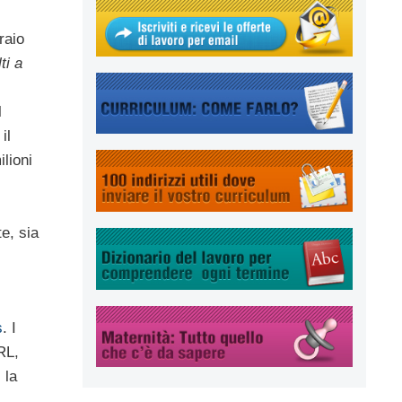
raio
ti a
l
il
lioni
e, sia
s
. I
RL,
i la