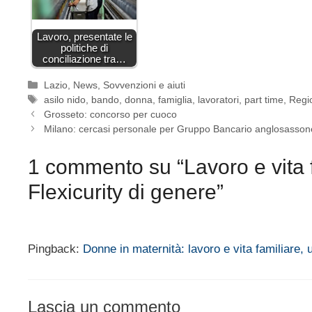
Lavoro, presentate le
politiche di
conciliazione tra…
Categorie
Lazio
,
News
,
Sovvenzioni e aiuti
Tag
asilo nido
,
bando
,
donna
,
famiglia
,
lavoratori
,
part time
,
Regi
Grosseto: concorso per cuoco
Milano: cercasi personale per Gruppo Bancario anglosasson
1 commento su “Lavoro e vita f
Flexicurity di genere”
Pingback:
Donne in maternità: lavoro e vita familiare, 
Lascia un commento