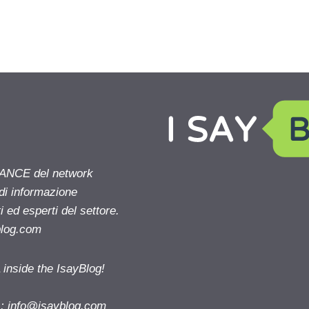
NANCE del network
 di informazione
 ed esperti del settore.
blog.com
nside the IsayBlog!
s:
info@isayblog.com