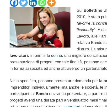
Sul
Bollettino U
2010, è stato pub
favorire la
concil
flexicurity
“. A da
Lavoro, alle Pari 
relativo Bando su
di euro. La misura
lavoratori
, in primis le
donne
, una migliore conciliazion
presentazione di progetti con tale finalità, possono ac
in forma associata ed anche attraverso un partenariato
Nello specifico, possono presentare domanda per la
p
imprenditori individualmente, ma anche le società, le 
partecipanti al
Bando
dovranno presentare, a partire d
progetti aventi una durata pari a ventiquattro mesi final
rotazione o la sostituzione tra
lavoratori
e lavoratrici, i