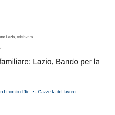
one Lazio
,
telelavoro
e
amiliare: Lazio, Bando per la
un binomio difficile - Gazzetta del lavoro