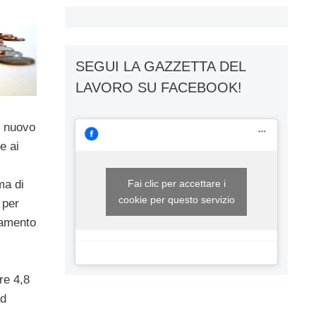
SEGUI LA GAZZETTA DEL
LAVORO SU FACEBOOK!
n nuovo
e ai
ma di
Fai clic per accettare i
cookie per questo servizio
 per
ntamento
re 4,8
ad