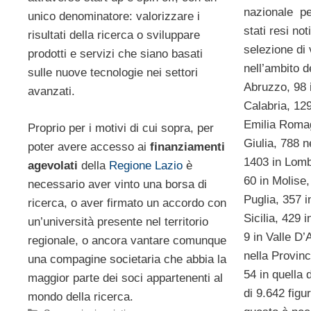
nazionale per
unico denominatore: valorizzare i
stati resi not
risultati della ricerca o sviluppare
selezione di 
prodotti e servizi che siano basati
nell’ambito d
sulle nuove tecnologie nei settori
Abruzzo, 98 i
avanzati.
Calabria, 12
Emilia Romag
Proprio per i motivi di cui sopra, per
Giulia, 788 
poter avere accesso ai
finanziamenti
1403 in Lomb
agevolati
della
Regione Lazio
è
60 in Molise,
necessario aver vinto una borsa di
Puglia, 357 
ricerca, o aver firmato un accordo con
Sicilia, 429 
un’università presente nel territorio
9 in Valle D’
regionale, o ancora vantare comunque
nella Provin
una compagine societaria che abbia la
54 in quella d
maggior parte dei soci appartenenti al
di 9.642 figu
mondo della ricerca.