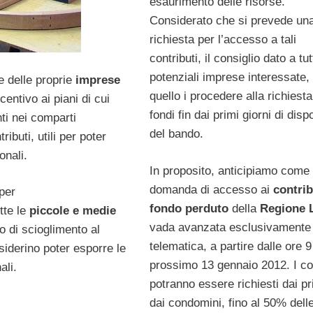
esaurimento delle risorse.
Considerato che si prevede una
richiesta per l’accesso a tali
contributi, il consiglio dato a tut
potenziali imprese interessate,
ne delle proprie
imprese
quello i procedere alla richiesta
entivo ai piani di cui
fondi fin dai primi giorni di dispo
ti nei comparti
del bando.
ibuti, utili per poter
onali.
In proposito, anticipiamo come 
domanda di accesso ai
contrib
per
fondo perduto
della
Regione 
tte le
piccole e medie
vada avanzata esclusivamente 
o di scioglimento al
telematica, a partire dalle ore 9
iderino poter esporre le
prossimo 13 gennaio 2012. I con
ali.
potranno essere richiesti dai pr
dai condomini, fino al 50% dell