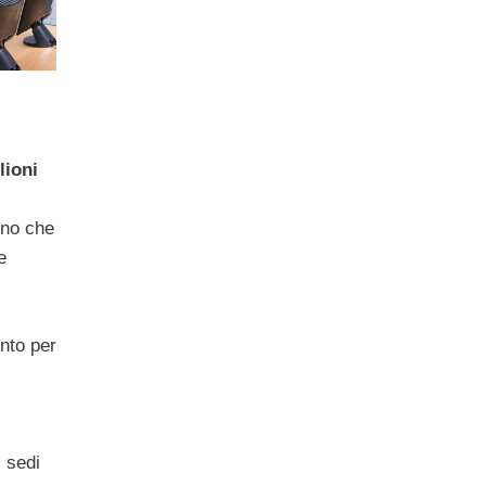
lioni
eno che
e
ento per
 sedi