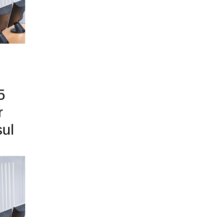
5
r
sul