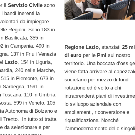
 il
Servizio Civile
sono
i i bandi inerenti la
volontari da impiegare
elle Regioni. Sono 183 in
n Basilicata, 355 in
92 in Campania, 490 in
Regione Lazio,
stanziati
25 mi
na, 137 in Friuli Venezia
di euro
per le
Pmi
sul nostro
nel
Lazio
, 154 in Liguria,
territorio. Una boccata d’ossig
ardia, 240 nelle Marche,
viene fatta arrivare al capezzal
 515 in Piemonte, 673 in
societario per mezzo di fondi
in Sardegna, 1591 in
rotazione ed è volto a chi
in Toscana, 110 in Umbria,
intraprenderà piani di investim
Aosta, 599 in Veneto, 105
lo sviluppo aziendale con
cia Autonoma di Bolzano e
ampliamenti, riconversione e
i Trento. In tutto si tratta
riqualificazione. Nonché
re da selezionare e per
l’ammodernamento delle singoli