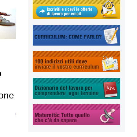
o
ione