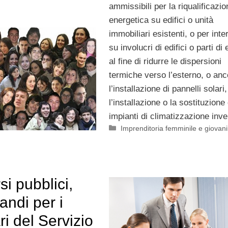
ammissibili per la riqualificazio
energetica su edifici o unità
immobiliari esistenti, o per inte
su involucri di edifici o parti di e
al fine di ridurre le dispersioni
termiche verso l’esterno, o anc
l’installazione di pannelli solari,
l’installazione o la sostituzione 
impianti di climatizzazione inve
Categorie
Imprenditoria femminile e giovani
i pubblici,
bandi per i
ri del Servizio