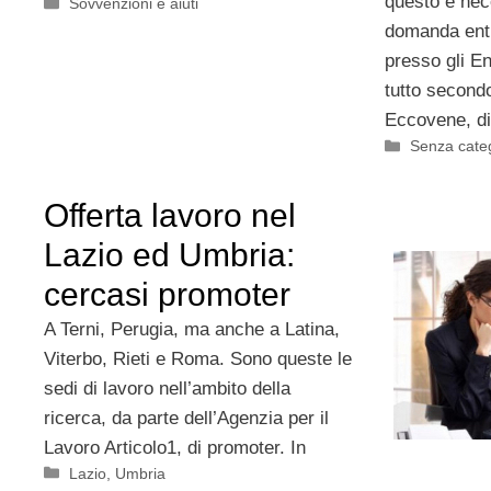
questo è nec
Categorie
Sovvenzioni e aiuti
domanda entr
presso gli Ent
tutto secondo
Eccovene, di 
Categorie
Senza cate
Offerta lavoro nel
Lazio ed Umbria:
cercasi promoter
A Terni, Perugia, ma anche a Latina,
Viterbo, Rieti e Roma. Sono queste le
sedi di lavoro nell’ambito della
ricerca, da parte dell’Agenzia per il
Lavoro Articolo1, di promoter. In
Categorie
Lazio
,
Umbria