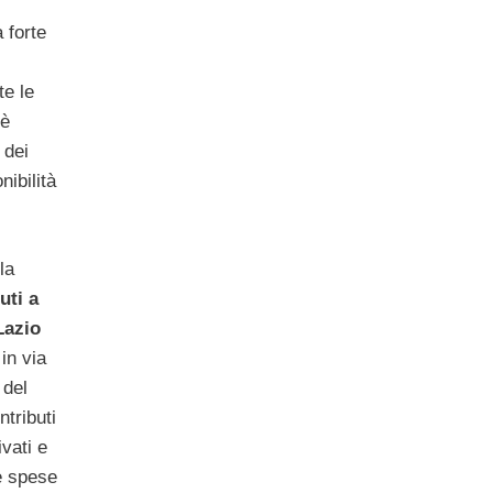
 forte
te le
 è
 dei
nibilità
la
uti a
Lazio
in via
 del
tributi
ivati e
e spese