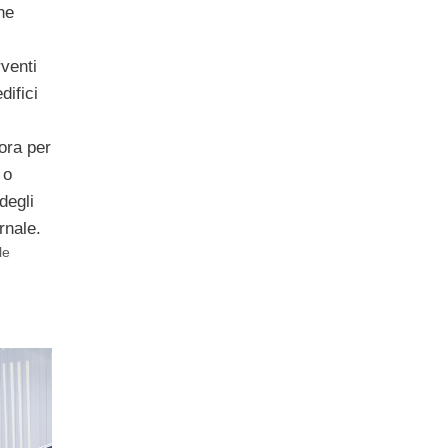
ne
rventi
difici
ora per
 o
degli
rnale.
le