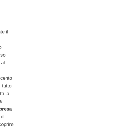
e il
o
sso
 al
 cento
 tutto
ti la
a
presa
 di
coprire