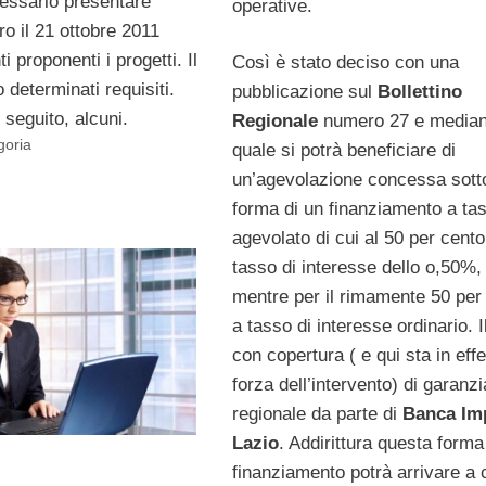
essario presentare
operative.
o il 21 ottobre 2011
i proponenti i progetti. Il
Così è stato deciso con una
 determinati requisiti.
pubblicazione sul
Bollettino
seguito, alcuni.
Regionale
numero 27 e mediant
goria
quale si potrà beneficiare di
un’agevolazione concessa sott
forma di un finanziamento a ta
agevolato di cui al 50 per cento
tasso di interesse dello o,50%,
mentre per il rimamente 50 per
a tasso di interesse ordinario. Il
con copertura ( e qui sta in effet
forza dell’intervento) di garanzi
regionale da parte di
Banca Im
Lazio
. Addirittura questa forma
finanziamento potrà arrivare a 