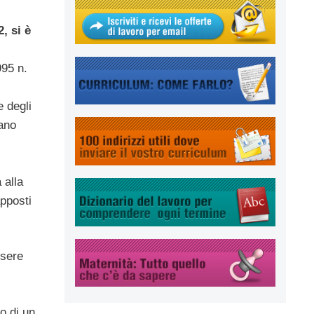
, si è
95 n.
e degli
iano
 alla
apposti
ssere
o di un