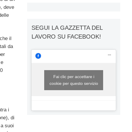
e, deve
delle
SEGUI LA GAZZETTA DEL
LAVORO SU FACEBOOK!
che il
tali da
per
 e
10
Fai clic per accettare i
cookie per questo servizio
tra i
ne), di
 a suoi