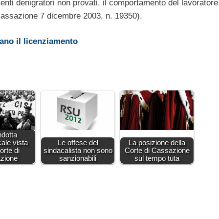
imenti denigratori non provati, il comportamento del lavorator
(Cassazione 7 dicembre 2003, n. 19350).
cano il licenziamento
ndotta
cale vista
Le offese del
La posizione della
orte di
sindacalista non sono
Corte di Cassazione
zione
sanzionabili
sul tempo tuta