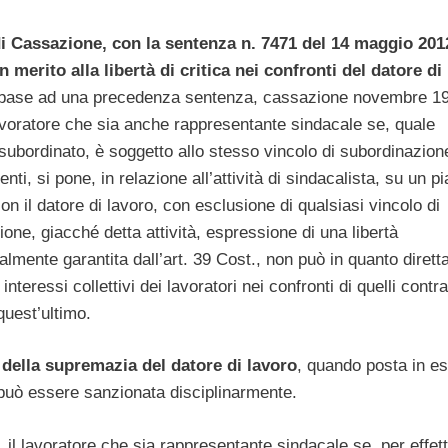
i Cassazione, con la sentenza n. 7471 del 14 maggio 2012
 merito alla libertà di critica nei confronti del datore di
 base ad una precedenza sentenza, cassazione novembre 19
avoratore che sia anche rappresentante sindacale se, quale
subordinato, è soggetto allo stesso vincolo di subordinazion
enti, si pone, in relazione all’attività di sindacalista, su un p
con il datore di lavoro, con esclusione di qualsiasi vincolo di
one, giacché detta attività, espressione di una libertà
almente garantita dall’art. 39 Cost., non può in quanto diretta
 interessi collettivi dei lavoratori nei confronti di quelli contr
quest’ultimo.
 della supremazia del datore di lavoro
, quando posta in e
n può essere sanzionata disciplinarmente.
il lavoratore che sia rappresentante sindacale se, per effett