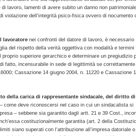
 di lavoro, lamenti di avere subito un danno non patrimonial
di violazione dell’integrità psico-fisica ovvero di nocumento 
el lavoratore
nei confronti del datore di lavoro, è necessario 
lia del rispetto della verità oggettiva con modalità e termini 
el proprio superiore gerarchico e determinare un pregiudizio 
di fatto, incensurabile in sede di legittimità se correttamente
 16000; Cassazione 14 giugno 2004, n. 11220 e Cassazione 
to della carica di rappresentante sindacale, del diritto di
o – come deve riconoscersi nel caso in cui un sindacalista si
presa – sebbene sia garantito dagli artt. 21 e 39 Cost., incon
anch’essa costituzionalmente garantita (art. 2 della Costituzio
miti siano superati con l’attribuzione all’impresa datoriale o