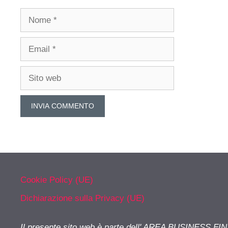
Nome
Email
Sito
web
Cookie Policy (UE)
Dichiarazione sulla Privacy (UE)
Il presente sito web è parte dell' AREA BUSINESS FI