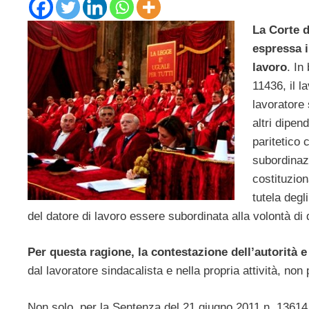
La Corte d
espressa in
lavoro
. In
11436, il l
lavoratore 
altri dipend
paritetico 
subordinazi
costituzion
tutela degli
del datore di lavoro essere subordinata alla volontà di 
Per questa ragione, la contestazione dell’autorità e
dal lavoratore sindacalista e nella propria attività, no
Non solo, per la Sentenza del 21 giugno 2011 n. 13614, 