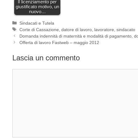
Il licenziamento per
giustificato motivo, un
nuovo…
Categorie
Sindacati e Tutela
Tag
Corte di Cassazione
,
datore di lavoro
,
lavoratore
,
sindacato
Domanda indennità di maternità e modalità di pagamento, 
Offerta di lavoro Fastweb – maggio 2012
Lascia un commento
Commento