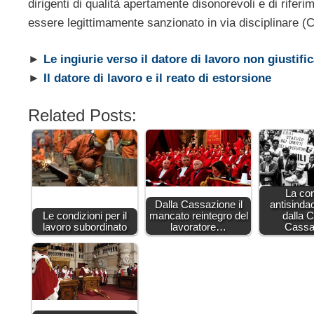
dirigenti di qualità apertamente disonorevoli e di rifer
essere legittimamente sanzionato in via disciplinare 
►
Le ingiurie verso il datore di lavoro non giustifi
►
Il datore di lavoro e il reato di estorsione
Related Posts:
La co
Dalla Cassazione il
antisinda
Le condizioni per il
mancato reintegro del
dalla C
lavoro subordinato
lavoratore…
Cassa