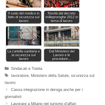
Il ruolo del medico in
Novità dal decreto
fatto di sicurezza sul
milleproroghe 2012 in
lavoro
tema di lavoro
La cartella sanitaria e
Dal Ministero del
la sicurezza sul
Lavoro e le
lavoro
procedure…
Categorie
Sindacati e Tutela
Tag
lavoratore
,
Ministero della Salute
,
sicurezza sul
lavoro
Cassa integrazione in deroga anche per i
giornalisti
Lavorare a Milano nel turismo d’affari