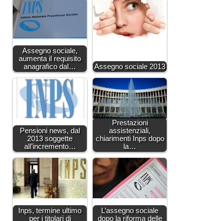
Assegno sociale,
aumenta il requisito
anagrafico dal…
Assegno sociale 2013
Prestazioni
Pensioni news, dal
assistenziali,
2013 soggette
chiarimenti Inps dopo
all’incremento…
la…
Inps, termine ultimo
L’assegno sociale
per i titolari di
dopo la riforma delle