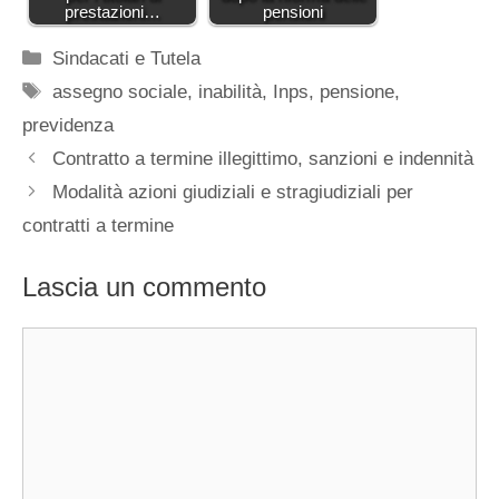
prestazioni…
pensioni
Categorie
Sindacati e Tutela
Tag
assegno sociale
,
inabilità
,
Inps
,
pensione
,
previdenza
Contratto a termine illegittimo, sanzioni e indennità
Modalità azioni giudiziali e stragiudiziali per
contratti a termine
Lascia un commento
Commento