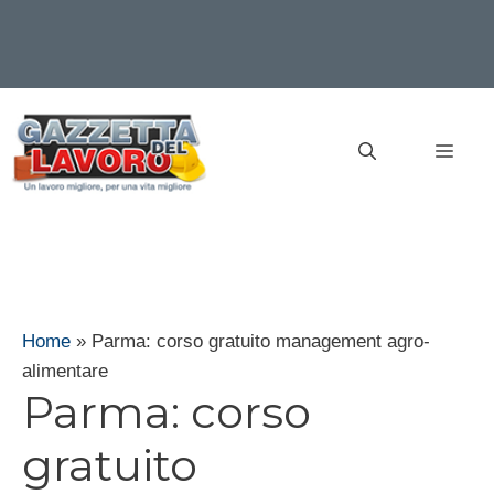
Vai
al
MEN
contenuto
Home
»
Parma: corso gratuito management agro-
alimentare
Parma: corso
gratuito