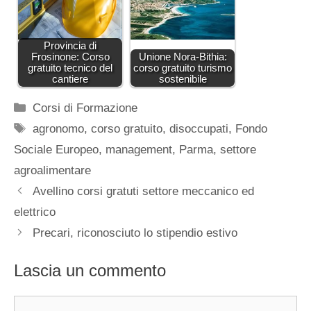
Provincia di
Frosinone: Corso
Unione Nora-Bithia:
gratuito tecnico del
corso gratuito turismo
cantiere
sostenibile
Categorie
Corsi di Formazione
Tag
agronomo
,
corso gratuito
,
disoccupati
,
Fondo
Sociale Europeo
,
management
,
Parma
,
settore
agroalimentare
Avellino corsi gratuti settore meccanico ed
elettrico
Precari, riconosciuto lo stipendio estivo
Lascia un commento
Commento