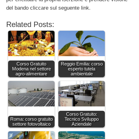
del bando cliccare sul seguente link.
Related Posts:
Corso Gratuito
Reggio Emilia: corso
Modena nel settore
esperto tutela
agro-alimentare
ambientale
Corso Gratuito:
Roma: corso gratuito
Tecnico Sviluppo
settore fotovoltaico
Aziendale