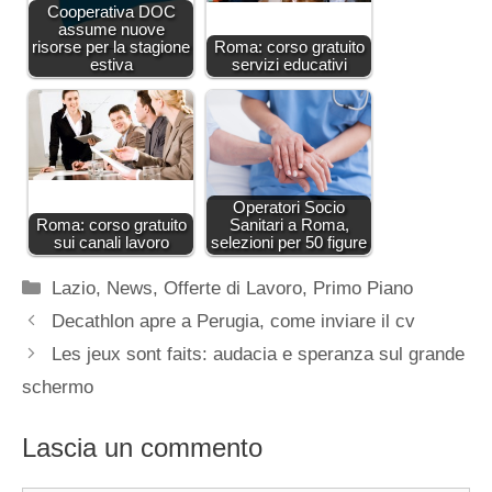
Cooperativa DOC
assume nuove
risorse per la stagione
Roma: corso gratuito
estiva
servizi educativi
Operatori Socio
Roma: corso gratuito
Sanitari a Roma,
sui canali lavoro
selezioni per 50 figure
Categorie
Lazio
,
News
,
Offerte di Lavoro
,
Primo Piano
Decathlon apre a Perugia, come inviare il cv
Les jeux sont faits: audacia e speranza sul grande
schermo
Lascia un commento