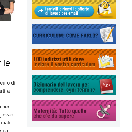
 le
 euro di
uti a
o
per
giovani
ipali
si a