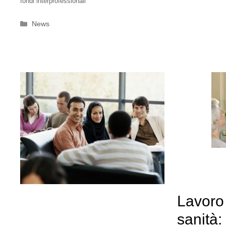
fondi interprofessionali
Categorie
News
Lavoro
sanità