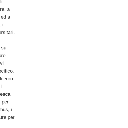
i
re, a
 ed a
 i
rsitari,
 su
ore
vi
cifico,
di euro
l
tesca
e per
mus, i
ure per