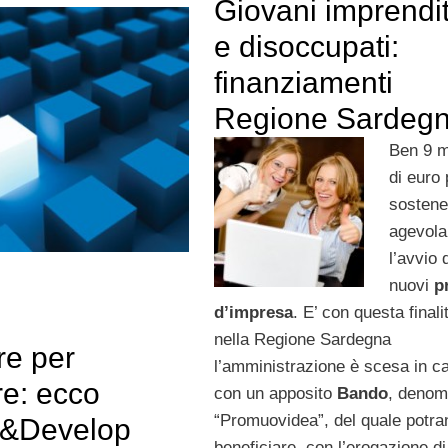
Giovani imprendit
e disoccupati:
finanziamenti
Regione Sardeg
Ben 9 m
di euro 
sostene
agevola
l’avvio 
nuovi
p
d’impresa
. E’ con questa finali
nella Regione Sardegna
re per
l’amministrazione è scesa in 
re: ecco
con un apposito
Bando
, denom
“Promuovidea”, del quale potra
h&Develop
beneficiare, con l’erogazione di