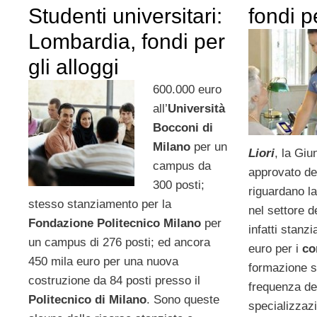
fondi p
Studenti universitari:
Lombardia, fondi per
gli alloggi
600.000 euro
all’
Università
Bocconi di
Milano
per un
Liori
, la Giu
campus da
approvato de
300 posti;
riguardano l
stesso stanziamento per la
nel settore d
Fondazione Politecnico Milano
per
infatti stanzi
un campus di 276 posti; ed ancora
euro per i
co
450 mila euro per una nuova
formazione sp
costruzione da 84 posti presso il
frequenza de
Politecnico di Milano
. Sono queste
specializzaz