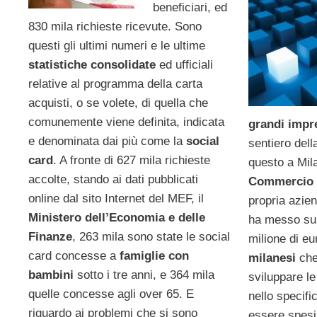
beneficiari, ed
830 mila richieste ricevute. Sono
questi gli ultimi numeri e le ultime
statistiche consolidate
ed ufficiali
relative al programma della carta
acquisti, o se volete, di quella che
comunemente viene definita, indicata
grandi imp
e denominata dai più come la
social
sentiero dell
card
. A fronte di 627 mila richieste
questo a Mil
accolte, stando ai dati pubblicati
Commercio
online dal sito Internet del MEF, il
propria azien
Ministero dell’Economia e delle
ha messo sul 
Finanze
, 263 mila sono state le social
milione di eu
card concesse a
famiglie con
milanesi
che
bambini
sotto i tre anni, e 364 mila
sviluppare le
quelle concesse agli over 65. E
nello specific
riguardo ai problemi che si sono
essere spesi 