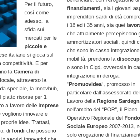
Per il futuro,
finanziamenti
, sia i giovani as
così come
imprenditori sardi di età compr
adesso, la
i 18 ed i 35 anni, sia quei
lavor
sfida sui
che attualmente percepiscono g
mercati per le
ammortizzatori sociali, quindi c
piccole e
che sono in cassa integrazione,
rese
italiane si gioca sul
mobilità, prendono la
disoccup
a competitività. E per
o sono in Cigd, ovverosia in c
ano la
Camera di
integrazione in deroga.
locale, attraverso la
“
Promuovidea
“, promosso in
da speciale, la Innovhub,
particolare dall’assessorato del
piatto risorse per 1
Lavoro della
Regione Sardegn
ro a favore delle
imprese
nell’ambito del “POR”, il Piano
 vogliono innovare e
Operativo Regionale del
Fondo
 proprie idee. Trattasi,
Sociale Europeo
2007-2013, n
o, di
fondi
che possono
solo erogazione di finanziament
in servizi innovativi che