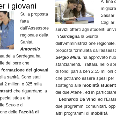
Al fine d
er i giovani
migliora
Sulla proposta
Sassari
fatta
Cagliari,
dall’Assessore
servizi offerti agli studenti unive
regionale della
in
Sardegna
la Giunta
Sanità,
dell’Amministrazione regionale,
Antonello
proposta formulata dall’assess
nta della Sardegna ha
Sergio Milia
, ha approvato nuo
lle delibere che
stanziamenti. Trattasi, nello spe
a
formazione dei giovani
di fondi pari a ben 2,55 milioni 
ella sanità. Sono stati
che potranno essere spesi per i
ati 2 milioni e 325 mila
sostegno alla
mobilità studen
ntratti
che riguardano la
dei due Atenei, ed in particolar
ecialistica e la
il
Leonardo Da Vinci
ed l’Eras
lle Scuole di
due programmi comunitari, opp
ione delle
Facoltà di
altri programmi di
mobilità