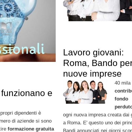
Lavoro giovani:
Roma, Bando per
nuove imprese
40 mila
contrib
e funzionano e
fondo
perdut
 propri dipendenti è
ogni nuova impresa creata dai 
mero di aziende si sono
a Roma. E’ questo uno dei princ
tire
formazione gratuita
Bandi annunciati nei giorni scor