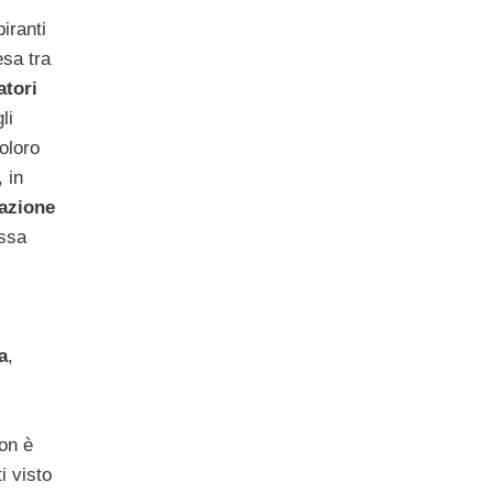
piranti
esa tra
atori
li
oloro
 in
azione
assa
a
,
on è
i visto