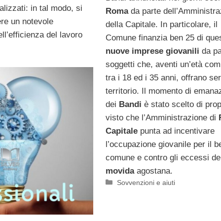
lizzati: in tal modo, si
Roma
da parte dell’Amministra
nere un notevole
della Capitale. In particolare, il
ll’efficienza del lavoro
Comune finanzia ben 25 di que
nuove imprese giovanili
da pa
soggetti che, aventi un’età co
tra i 18 ed i 35 anni, offrano ser
territorio. Il momento di emana
dei
Bandi
è stato scelto di pro
visto che l’Amministrazione di
Capitale
punta ad incentivare
l’occupazione giovanile per il 
comune e contro gli eccessi de
movida
agostana.
Categorie
Sovvenzioni e aiuti