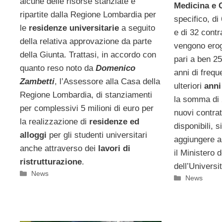
alcune delle risorse stanziate e
Medicina e 
ripartite dalla Regione Lombardia per
specifico, di
le
residenze universitarie
a seguito
e di 32 contra
della relativa approvazione da parte
vengono erog
della Giunta. Trattasi, in accordo con
pari a ben 25
quanto reso noto da
Domenico
anni di frequ
Zambetti
, l’Assessore alla Casa della
ulteriori
anni
Regione Lombardia, di stanziamenti
la somma di 2
per complessivi 5 milioni di euro per
nuovi contrat
la realizzazione di
residenze ed
disponibili, 
alloggi
per gli studenti universitari
aggiungere a 
anche attraverso dei
lavori di
il Ministero d
ristrutturazione
.
dell’Universi
Categorie
News
Categorie
News