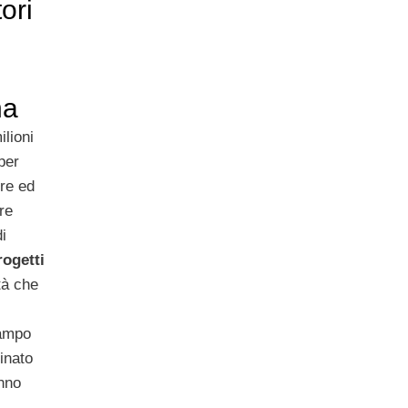
ori
na
ilioni
per
re ed
re
di
rogetti
tà che
campo
inato
nno