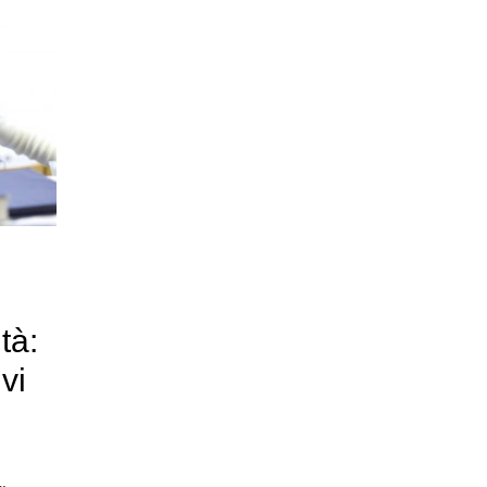
tà:
vi