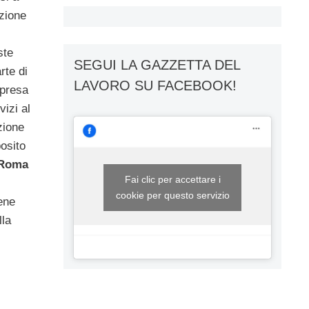
zione
ste
SEGUI LA GAZZETTA DEL
rte di
LAVORO SU FACEBOOK!
mpresa
vizi al
zione
posito
Roma
Fai clic per accettare i
cookie per questo servizio
bene
lla