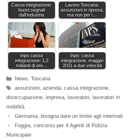
Cassa integrazione:
Lavoro Toscana:
buoni segnali
assunzioni in ripresa,
dall'industria
ma non per i…
Inps cassa
Inps: cassa
integrazione: 1,2
integrazione, maggio
miliardi di ore…
2011 a due velocità
Categorie
News
,
Toscana
Tag
assunzioni
,
azienda
,
cassa integrazione
,
disoccupazione
,
impresa
,
lavoratori
,
lavoratori in
mobilità
Germania, bisogna dare un limite agli interinali
Foggia, concorso per 4 Agenti di Polizia
Municipale