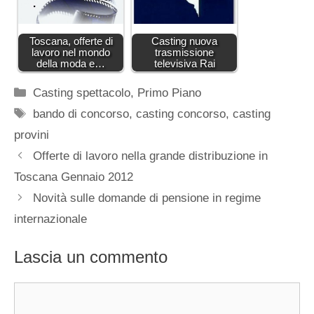
Toscana, offerte di
Casting nuova
lavoro nel mondo
trasmissione
della moda e…
televisiva Rai
Categorie
Casting spettacolo
,
Primo Piano
Tag
bando di concorso
,
casting concorso
,
casting
provini
Offerte di lavoro nella grande distribuzione in
Toscana Gennaio 2012
Novità sulle domande di pensione in regime
internazionale
Lascia un commento
Commento