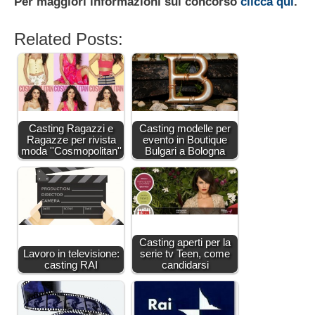
Per maggiori informazioni sul concorso
clicca qui
.
Related Posts:
Casting Ragazzi e
Casting modelle per
Ragazze per rivista
evento in Boutique
moda ''Cosmopolitan''
Bulgari a Bologna
Casting aperti per la
Lavoro in televisione:
serie tv Teen, come
casting RAI
candidarsi