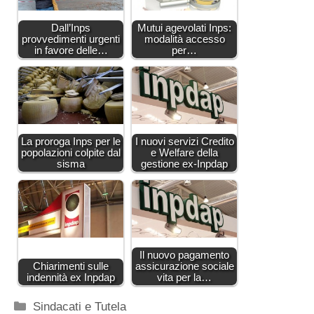
Dall’Inps
Mutui agevolati Inps:
provvedimenti urgenti
modalità accesso
in favore delle…
per…
La proroga Inps per le
I nuovi servizi Credito
popolazioni colpite dal
e Welfare della
sisma
gestione ex-Inpdap
Il nuovo pagamento
Chiarimenti sulle
assicurazione sociale
indennità ex Inpdap
vita per la…
Categorie
Sindacati e Tutela