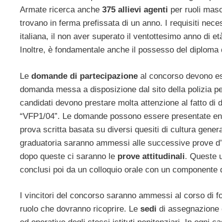
Armate ricerca anche
375 allievi agenti
per ruoli masc
trovano in ferma prefissata di un anno. I requisiti nec
italiana, il non aver superato il ventottesimo anno di et
Inoltre, è fondamentale anche il possesso del diploma 
Le
domande di partecipazione
al concorso devono ess
domanda messa a disposizione dal sito della polizia peni
candidati devono prestare molta attenzione al fatto di 
“VFP1/04”. Le domande possono essere presentate entr
prova scritta basata su diversi quesiti di cultura general
graduatoria saranno ammessi alle successive prove d’e
dopo queste ci saranno le
prove attitudinali
. Queste u
conclusi poi da un colloquio orale con un componente 
I vincitori del concorso saranno ammessi al corso di f
ruolo che dovranno ricoprire. Le
sedi
di assegnazione d