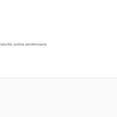
aturità
,
polizia penitenziaria