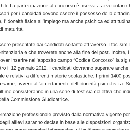
hili. La partecipazione al concorso è riservata ai volontari c
essari per i candidati devono essere il possesso della cittadi
à, l’idoneità fisica all’impiego ma anche psichica ed attitudina
di maturità.
ere presentate dai candidati soltanto attraverso il fac-simil
tenziaria e che troverete anche alla fine del post. Inoltre, i
dover inserire nell’apposito campo “Codice Concorso” la sigl
o il 12 gennaio 2012. I candidati dovranno superare anche
e e relativi a differenti materie scolastiche. I primi 1400 pos
same, ovvero all’accertamento dell’idoneità psico-fisica. S
ltime consisteranno in una serie di test sia collettivi che indi
della Commissione Giudicatrice.
ormazione professionale previsto dalla normativa vigente per 
egli allievi saranno decise in base alle disposizioni organiz