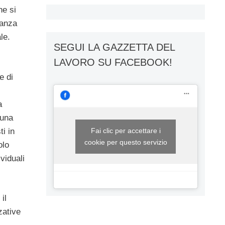
he si
nanza
le.
SEGUI LA GAZZETTA DEL
LAVORO SU FACEBOOK!
e di
a
 una
ti in
Fai clic per accettare i
cookie per questo servizio
olo
viduali
il
zative