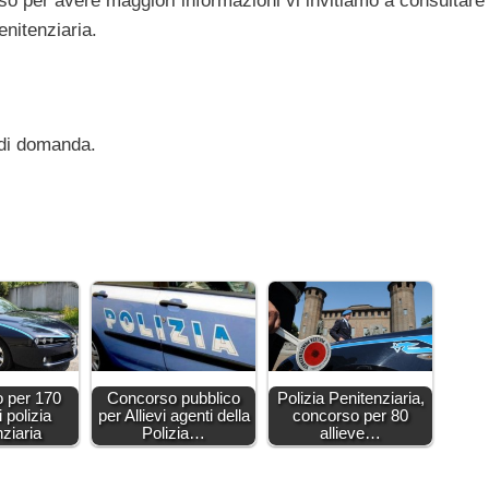
 caso per avere maggiori informazioni vi invitiamo a consultare
enitenziaria.
 di domanda.
 per 170
Concorso pubblico
Polizia Penitenziaria,
 polizia
per Allievi agenti della
concorso per 80
nziaria
Polizia…
allieve…