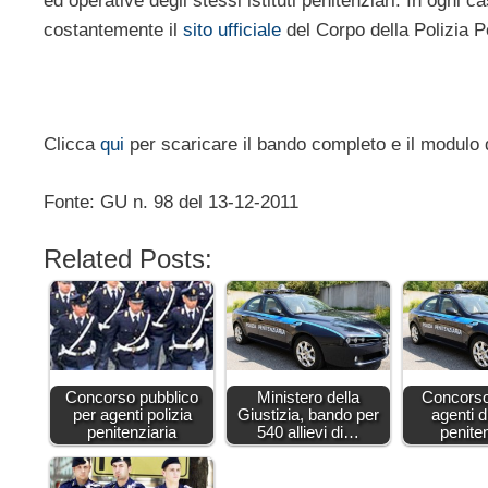
ed operative degli stessi istituti penitenziari. In ogni
costantemente il
sito ufficiale
del Corpo della Polizia P
Clicca
qui
per scaricare il bando completo e il modulo
Fonte: GU n. 98 del 13-12-2011
Related Posts:
Concorso pubblico
Ministero della
Concorso
per agenti polizia
Giustizia, bando per
agenti di
penitenziaria
540 allievi di…
penite