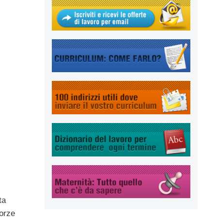
ta
Forze