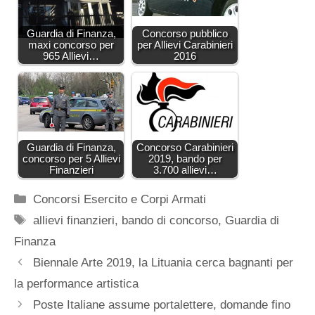
Guardia di Finanza,
Concorso pubblico
maxi concorso per
per Allievi Carabinieri
965 Allievi…
2016
Guardia di Finanza,
Concorso Carabinieri
concorso per 5 Allievi
2019, bando per
Finanzieri
3.700 allievi…
Categorie
Concorsi Esercito e Corpi Armati
Tag
allievi finanzieri
,
bando di concorso
,
Guardia di
Finanza
Biennale Arte 2019, la Lituania cerca bagnanti per
la performance artistica
Poste Italiane assume portalettere, domande fino