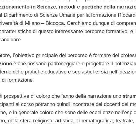
fezionamento in Scienze
,
metodi e poetiche della narrazi
al Dipartimento di Scienze Umane per la formazione Riccard
niversità di Milano – Bicocca. Cerchiamo dunque di compre
 caratteristiche di questo interessante percorso formativo, e 
candidare.
ore, l’obiettivo principale del percorso è formare dei profess
zione
e che possano padroneggiare e progettare il potenzial
nterno delle pratiche educative e scolastiche, sia nell’ideazio
e di formazione.
i prospettive di coloro che fanno della narrazione uno
stru
ecipanti al corso potranno quindi incontrare dei docenti del 
ne, e in generale coloro che sono delle eccellenze nell’espl
o, della sfera religiosa, artistica, cinematografica, teatrale,