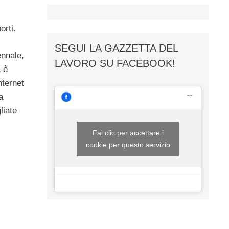
orti.
SEGUI LA GAZZETTA DEL
ennale,
LAVORO SU FACEBOOK!
a è
nternet
a
liate
Fai clic per accettare i
cookie per questo servizio