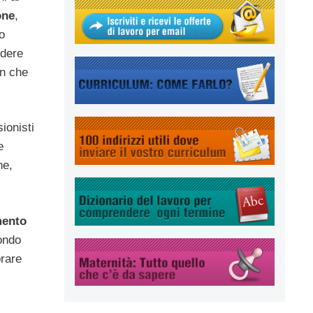
one
,
o
ndere
in che
ionisti
e
ne,
mento
mondo
orare