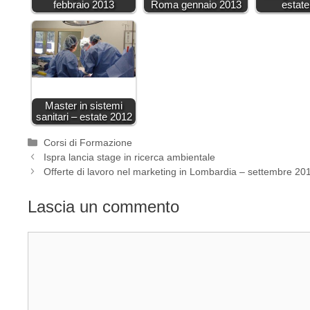
febbraio 2013
Roma gennaio 2013
estat
Master in sistemi
sanitari – estate 2012
Categorie
Corsi di Formazione
Ispra lancia stage in ricerca ambientale
Offerte di lavoro nel marketing in Lombardia – settembre 20
Lascia un commento
Commento