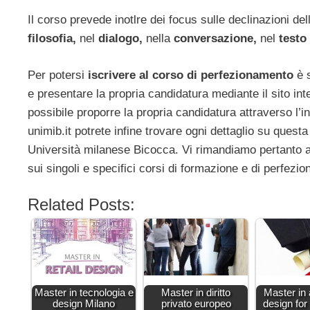
Il corso prevede inotlre dei focus sulle declinazioni de
filosofia,
nel
dialogo,
nella
conversazione,
nel
testo
Per potersi
iscrivere al corso di perfezionamento
è s
e presentare la propria candidatura mediante il sito inte
possibile proporre la propria candidatura attraverso l’in
unimib.it potrete infine trovare ogni dettaglio su ques
Università milanese Bicocca. Vi rimandiamo pertanto a 
sui singoli e specifici corsi di formazione e di perfezi
Related Posts:
Master in tecnologia e
Master in diritto
Master in
design Milano
privato europeo
design for