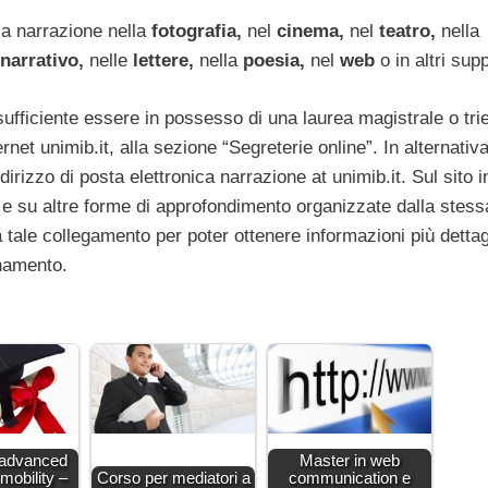
lla narrazione nella
fotografia,
nel
cinema,
nel
teatro,
nella
 narrativo,
nelle
lettere,
nella
poesia,
nel
web
o in altri supp
ufficiente essere in possesso di una laurea magistrale o tri
rnet unimib.it, alla sezione “Segreterie online”. In alternativ
dirizzo di posta elettronica narrazione at unimib.it. Sul sito i
ta e su altre forme di approfondimento organizzate dalla stess
tale collegamento per poter ottenere informazioni più dettag
onamento.
 advanced
Master in web
 mobility –
Corso per mediatori a
communication e