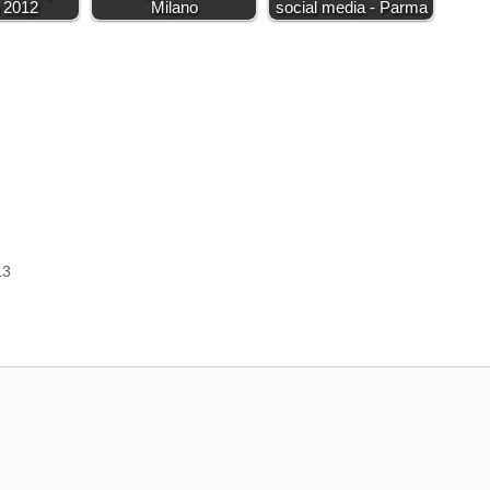
e 2012
Milano
social media - Parma
13